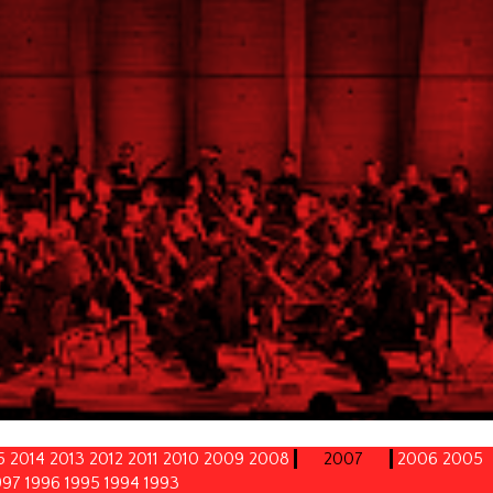
5
2014
2013
2012
2011
2010
2009
2008
2007
2006
2005
997
1996
1995
1994
1993