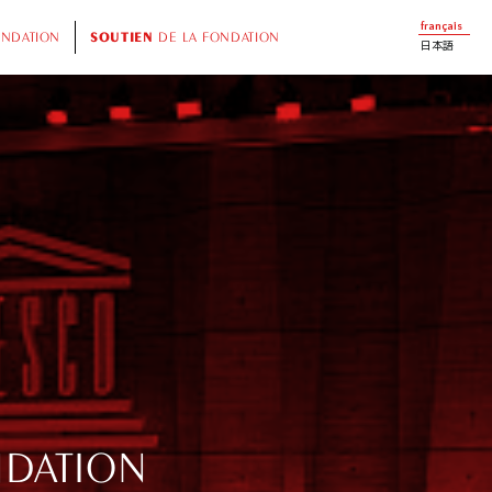
français
ONDATION
SOUTIEN
DE LA FONDATION
日本語
NDATION