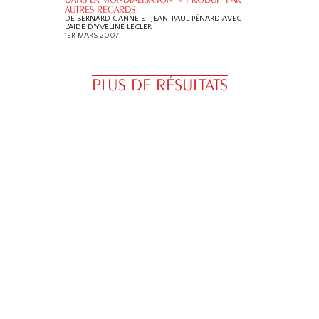
AUTRES REGARDS
DE BERNARD GANNE ET JEAN-PAUL PÉNARD AVEC
L’AIDE D’YVELINE LECLER
1ER MARS 2007
PLUS DE RÉSULTATS
Inscrivez-vous à notre lettre d’inf
|
Coordonnées
|
Documents de la Fondation