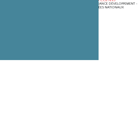
PRODUIT PAR ARTE FRANCE DÉVELOPPEMENT -
RÉUNIONS DES MUSÉES NATIONAUX
1ER JUIN 2007
Mentions légales