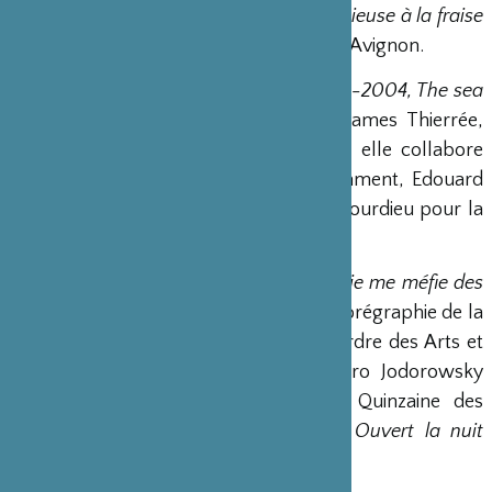
Ballets C de la B, puis, en 2014,
La religieuse à la fraise
avec Olivier Martin Salvan au Festival d’Avignon.
Également vidéaste (
Carbon Monoxide-2004, The sea
is calm-2006, Niccolini-2008
avec James Thierrée,
Damien Jalet et Niklas Ek) et peintre, elle collabore
régulièrement au théâtre avec, notamment, Edouard
Baer et Denis Podalydès, Emmanuel Bourdieu pour la
Comédie Française.
En 2015, elle crée
Je danse parce que je me méfie des
mots
, reçoit le prix Nouveau talent chorégraphie de la
SACD et est nommée chevalier de l’ordre des Arts et
des Lettres. Kaori joue avec Alejandro Jodorowsky
dans
Poesía sin fin
, sorti pour la Quinzaine des
réalisateurs à Cannes 2016, et dans
Ouvert la nuit
d’Édouard Baer.