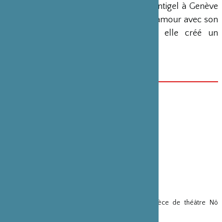
En 2017, elle conçoit pour le festival Antigel à Genève
Embrase-Moi
, une performance sur l’amour avec son
compagnon Théo Touvet. En 2018, elle créé un
nouveau solo,
Robot, l’amour éternel
.
.
DATE(S)
3 mai 2022
CATÉGORIE
Danse , Spectacle vivant
PARTENAIRE(S)
Compagnie Hime
VOIR SUR LE MÊME THÈME
“KAORI ITO”
Yumé, Drame lyrique et musical d’après la pièce de théâtre Nô
« Matsukaze » –
Projets