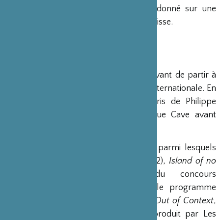
beaucoup de succès puisqu’il a été donné sur une
quinzaine de scènes, en France et en Suisse.
Kaori Ito
Danseuse et chorégraphe
Kaori Ito a étudié le ballet au Japon avant de partir à
New-York et d’entamer une carrière internationale. En
2003, elle tient le premier rôle d’Iris de Philippe
Découflé puis travaille avec Véronique Cave avant
d’intégrer le Ballet Prlojocaj…
Elle a créé de nombreux spectacles parmi lesquels
Noctiluque
(2008)
Solos
(2009 et 2012),
Island of no
memories
(2010) 1er prix du concours
(Re)connaissance, sélectionné pour le programme
Modul-Dance du réseau EDN. Après
Out of Context
,
avec Alain Paltel, elle crée
Asobi
, produit par Les