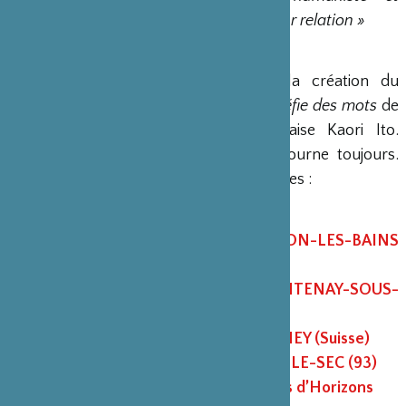
émotionnelle, dédiée à son père et à leur relation »
Rosita Boisseau - Le Monde
En 2015, la Fondation a soutenu la création du
spectacle
Je danse parce que je me méfie des mots
de
la danseuse et chorégraphe japonaise Kaori Ito.
Aujourd’hui, en 2022, le spectacle tourne toujours.
Pour ne pas le manquer, rendez-vous les :
3 & 4 mai : La Scala PARIS (75)
6 mai : Théâtre Benno Besson YVERDON-LES-BAINS
(Suisse)
10 & 11 mai : Fontenay en scènes FONTENAY-SOUS-
BOIS (94)
14 mai : Théâtre du Crochetan MONTHEY (Suisse)
24 mai : Théâtre des Bergeries NOISY-LE-SEC (93)
9 juin : CCNT TOURS (37) Festival Tours d’Horizons