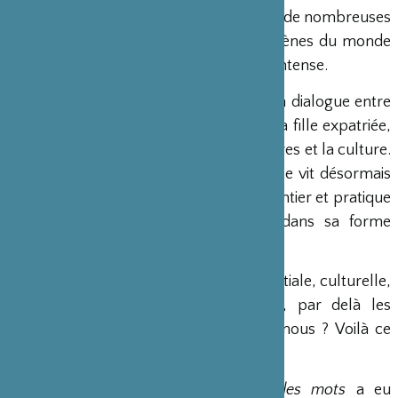
Kaori Ito est installée en France depuis de nombreuses
années, elle a su s’imposer sur les scènes du monde
entier par son expressivité corporelle intense.
Ce spectacle est la mise en scène d’un dialogue entre
un père – Hiroshi Ito, sculpteur – et sa fille expatriée,
séparés l’un de l’autre, par les kilomètres et la culture.
Car Kaori Ito a beau être japonaise, elle vit désormais
en France, se produit dans le monde entier et pratique
un art, la danse, qu’elle a appris dans sa forme
classique dès l’âge de 5 ans.
Comment faire de cette séparation spatiale, culturelle,
personnelle, un geste artistique qui, par delà les
différences interpelle chacun d’entre nous ? Voilà ce
qui a su retenir notre attention.
Je danse parce que je me méfie des mots
a eu