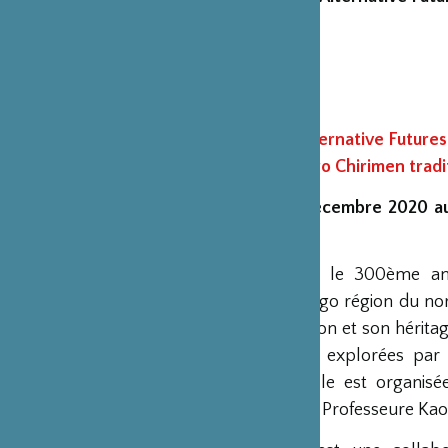
Exposition
Alternative Futures
years old Tango Chirimen tradit
Jusqu’au 27 décembre 2020 a
Chiyoda
2020 marque le 300ème an
fabriqué à Tango région du nor
sa riche tradition et son hérit
contemporain explorées par 
Design lab. Elle est organis
Design avec la Professeure Kaor