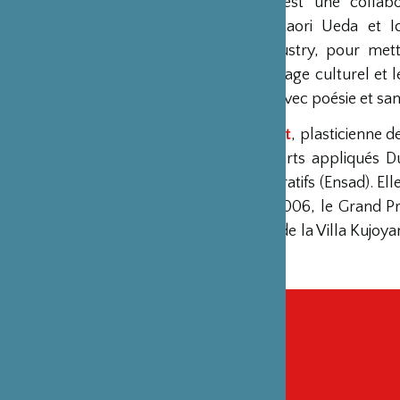
Renaissance
est une collabo
Professeure Kaori Ueda et I
Northern Industry, pour mett
science, l’héritage culturel et 
par les sens, avec poésie et san
Aurore Thibout
, plasticienne d
des écoles d’arts appliqués D
des Arts Décoratifs (Ensad). Elle
d’Hyères en 2006, le Grand Pri
était lauréate de la Villa Kuj
depuis 2009.