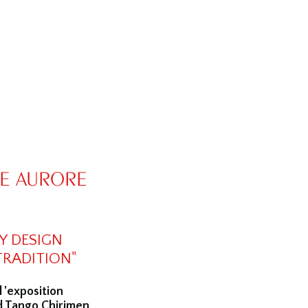
DE AURORE
Y DESIGN
RADITION"⁠
 'exposition
d Tango Chirimen