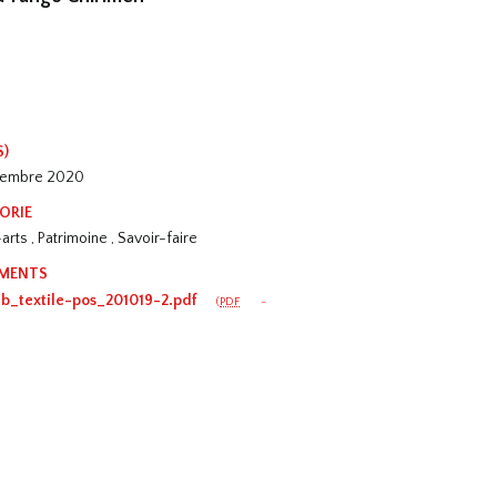
S)
vembre 2020
ORIE
rts , Patrimoine , Savoir-faire
MENTS
ab_textile-pos_201019-2.pdf
(
PDF
-