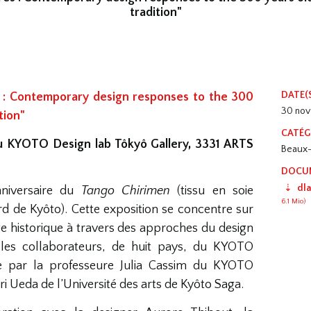
tradition"⁠
DATE(
: Contemporary design responses to the 300
30 no
ion"⁠
CATÉG
u KYOTO Design lab Tôkyô Gallery, 3331 ARTS
Beaux-a
DOCU
dl
niversaire du
Tango Chirimen
(tissu en soie
6.1 Mio
)
d de Kyôto). Cette exposition se concentre sur
age historique à travers des approches du design
les collaborateurs, de huit pays, du KYOTO
ée par la professeure Julia Cassim du KYOTO
i Ueda de l’Université des arts de Kyôto Saga.