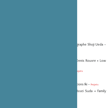
PARTENAIRE(S)
Editions Chose Commune
VOIR EN LIGNE
chose commune
VOIR SUR LE MÊME THÈME
“PHOTOGRAPHIE”
Aide à la publication de la monographie du photographe Shoji Ueda –
Projets
« Révélations » de Sophie Cavaliero –
Projets
Soutien à l’édition du livre de photographies de Denis Rouvre « Low
Tide – Le Japon du Chaos » –
Projets
Le fonds photographique du Dr Joseph Dubois –
Projets
« Kito » de Masako Tomiya –
Projets
Soutien à l’édition du livre « Neko Project » aux éditions Iki –
Projets
Soutien à l’édition du livre de photographies d’Issei Suda « Family
Diary » –
Projets