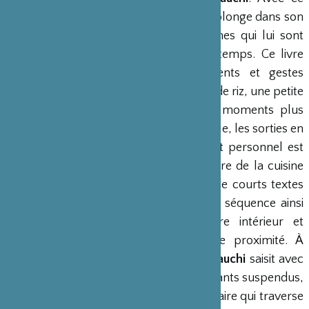
nouveau travail, la photographe se replonge dans son
univers personnel à travers des thèmes qui lui sont
chers : la famille, la mémoire et le temps. Ce livre
présente une succession de moments et gestes
anodins — une toile d’araignée, un bol de riz, une petite
main pointant à un insecte — et de moments plus
importants — les premiers pas de sa fille, les sorties en
famille, le décès d’un proche. Ce récit personnel est
ponctué de photographies de la fenêtre de la cuisine
témoignant du passage des saisons, de courts textes
de
Rinko Kawauchi
dispersés dans la séquence ainsi
que de nombreux va-et-vient entre intérieur et
extérieur, avec toujours cette même proximité. À
travers son regard unique,
Rinko Kawauchi
saisit avec
simplicité la beauté éphémère des instants suspendus,
et raconte l’histoire d’une famille ordinaire qui traverse