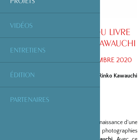
PROJETS
VIDÉOS
SOUTIEN À L’ÉDITION DU LIVRE
« AS IT IS » DE RINKO KAWAUCHI
ENTRETIENS
SORTIE PRÉVUE POUR SEPTEMBRE 2020
ÉDITION
Soutien à l’édition du livre« As it is » de Rinko Kawauchi
PARTENAIRES
Un ciel bleu. Une rivière scintillante. La naissance d’une
nouvelle vie. Voici les trois premières photographies
du livre « As it is » de
Rinko Kawauchi
. Avec ce