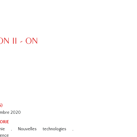
ON II - ON
S)
embre 2020
ORIE
mie , Nouvelles technologies ,
rence