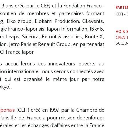
 ans créé par le CEFJ et la Fondation Franco-
PARTE
 soutien de membres et partenaires formant
CEFJ -
ng, Eiko group, Elokami Production, GLevents,
égie Franco-Japonais, Japon Information, JB & B,
VOIR 
m Leaps, Sineora, Retout & associes, Route X,
CREATI
SCC, 3è
on, Jetro Paris et Renault Group, en partenariat
CCI France Japon
s accueillerons ces innovateurs ouverts au
on internationale ; nous serons connectés avec
 qui est organisé le même jour par notre
okyo).
aponais
(CEFJ) créé en 1997 par la Chambre de
Paris Ile-de-France a pour mission de renforcer
érales et les échanges d’affaires entre la France