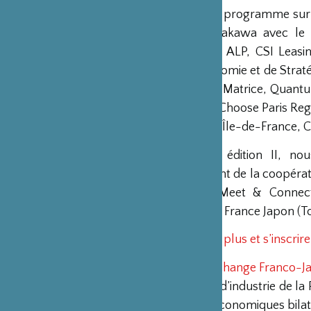
Le SCC est un programme sur 3
Japonaise Sasakawa avec le
l’équipe SCC : ALP, CSI Leasi
Institut d’Economie et de Strat
Lookyouread, Matrice, Quantu
supporté par Choose Paris Regi
avec CCI Paris Île-de-France, 
Pour le SCC édition II, nou
développement de la coopérati
l’évènement Meet & Connect
partenaire CCI France Japon (T
Pour en savoir plus et s’inscrire
Le Comité d’Echange Franco-J
commerce et d’industrie de la 
les relations économiques bilat