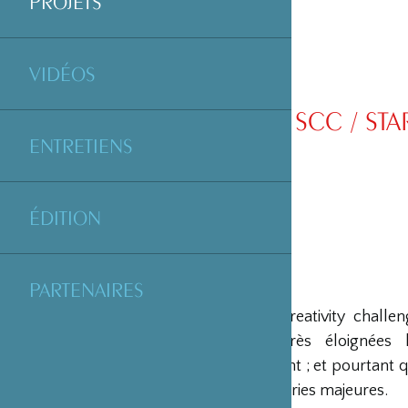
PROJETS
VIDÉOS
SCC / STA
ENTRETIENS
ÉDITION
PARTENAIRES
Le start-up creativity challe
l’innovation très éloignée
fonctionnement ; et pourtant q
de success stories majeures.