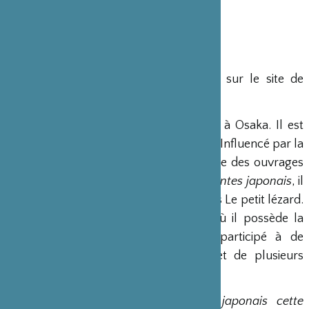
Dans toutes les bonnes librairies ou sur le site de
l’éditeur - Début février 2014
Tomonori TANIGUCHI
est né en 1978 à Osaka. Il est
diplomé des beaux-arts de Kanazawa. Influencé par la
peinture japonaise traditionnelle, il crée des ouvrages
illustrés à portée universelle. Avec
7 contes japonais
, il
signe sont sixième ouvrage aux éditions Le petit lézard.
Illustrateur emblématique à Osaka où il possède la
gallerie-café « Zoologique », il a participé à de
nombreux workshop et à fait l’objet de plusieurs
expositions en France.
“On trouve dans les contes japonais cette