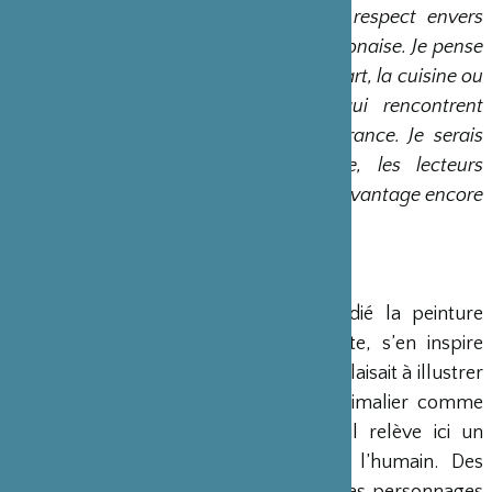
honnêteté, cette modestie, ce respect envers
autrui si propres à la culture japonaise. Je pense
que cet esprit souffle aussi sur l’art, la cuisine ou
encore le manga japonais, qui rencontrent
aujourd’hui un vif succès en France. Je serais
heureux qu’à travers ce livre, les lecteurs
français puissent comprendre davantage encore
le Japon.”
Tomonori Taniguchi
Le livre :
Tomonori Taniguchi
a étudié la peinture
traditionnelle japonaise. Il la réinvente, s’en inspire
dans ses cadrages. Si d’ordinaire il se plaisait à illustrer
des personnages issus du registre animalier comme
dans
Cache cache
ou
Tiens tiens
, il relève ici un
véritable défit en se tournant vers l’humain. Des