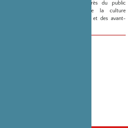
vocation éditoriale d’introduire auprès du public
français des auteurs majeurs de la culture
underground, de l’art contemporain et des avant-
gardes japonaises.
DATE(S)
29 janvier 2014
CATÉGORIE
Édition
PARTENAIRE(S)
Editions Lézard Noir
ENTRETIENS
Entretien avec Stéphane Duval –
Entretiens