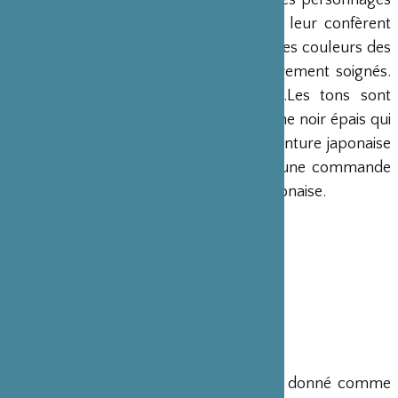
sourcils épais, des nez flamboyants, les personnages
s’animent grâce à quelques traits qui leur confèrent
beaucoup d’expression. Les motifs et les couleurs des
tissus qui les habillent sont particulièrement soignés.
Des bleus intenses, des roses vifs…Les tons sont
séparés les uns des autres par un cerne noir épais qui
les met en évidence et renvoie à la peinture japonaise
traditionnelle.
7 contes du Japon
est une commande
de la NHK, télévision et radio d’état japonaise.
Format : 210x225
Présentation : Relié
Nombre de pages : 64
ISBN : 978-2-35348-058-6
Prix public TTC en Euro :
15,00 €
Fondé en 2004,
Le Lézard Noir
s’est donné comme