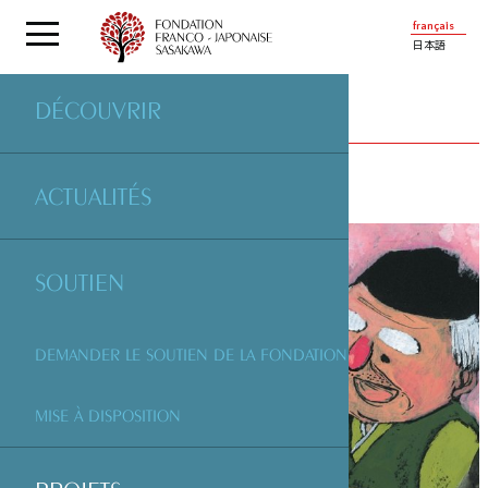
français
日本語
DÉCOUVRIR
PROJETS
SOUTENUS PAR LA FONDATION
ACTUALITÉS
SOUTIEN
DEMANDER LE SOUTIEN DE LA FONDATION
MISE À DISPOSITION