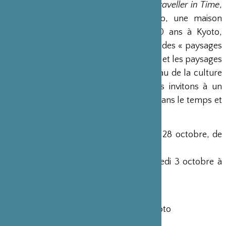
Inspirée du roman d’Alison Uttley
A Traveller in Time
,
cette exposition, prévue à Shoyendo, une maison
d’encens établie depuis près de 300 ans à Kyoto,
oppose des « parfums immuables » à des « paysages
changeants » pour croiser les parfums et les paysages
de Kyoto et d’Aix-en-Provence, berceau de la culture
des herbes et du parfum. Nous vous invitons à un
voyage olfactif en France et au Japon dans le temps et
l’espace.
Exposition
: du samedi 3 au mercredi 28 octobre, de
10h à 17h
Rencontre avec les artistes
：le samedi 3 octobre à
14h
Shoyeido KUNJYUKAN Gallery
310 Shinnyodocho, Nakagyo Ward, Kyoto
Tél. 075-212-5590