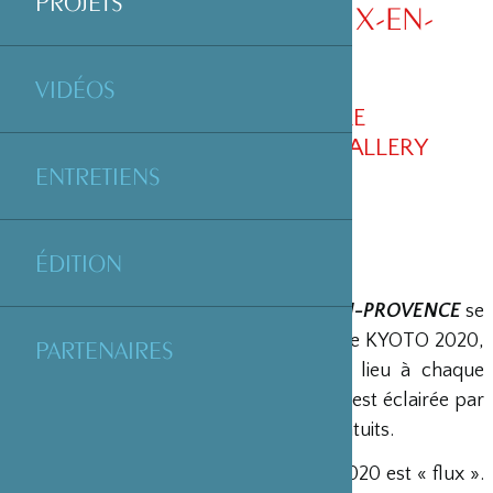
PROJETS
OMOKAGÉ KYOTO / AIX-EN-
PROVENCE
VIDÉOS
DU 3 AU 28 OCTOBRE
SHOYEIDO KUNJYUKAN GALLERY
ENTRETIENS
ÉDITION
L’exposition
omokagé KYOTO / AIX-EN-PROVENCE
se
tiendra dans le cadre de la Nuit Blanche KYOTO 2020,
PARTENAIRES
un festival d’art contemporain qui a lieu à chaque
premier samedi d’octobre dont la nuit est éclairée par
un programme varié d’événements gratuits.
Le thème de la Nuit Blanche KYOTO 2020 est « flux ».