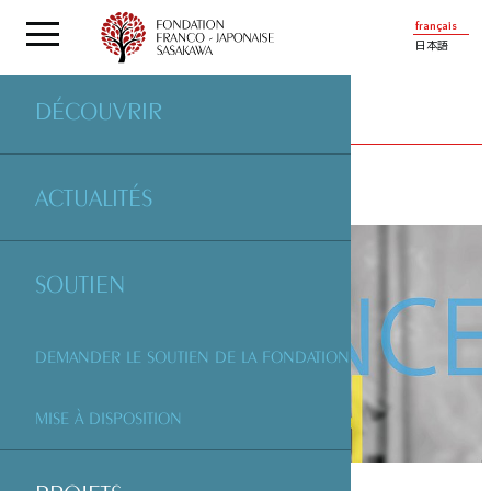
français
日本語
DÉCOUVRIR
PROJETS
SOUTENUS PAR LA FONDATION
ACTUALITÉS
SOUTIEN
DEMANDER LE SOUTIEN DE LA FONDATION
MISE À DISPOSITION