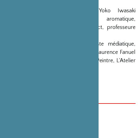
Commissaire de l’exposition
: Yoko Iwasaki
(chercheuse en design d’art aromatique,
représentante du Perfume Art Project, professeure
associée du Saga Art Junior College)
Artistes
: Yasuaki Matsumoto (artiste médiatique,
professeur à la Saga Art University), Laurence Fanuel
(maître d’encens résident de Grasse) Peintre, L’Atelier
de Rosa Rose)
Site officiel de l’exposition
Site de KUNJYUKAN sur
l’événement
DATE(S)
Du 3 au 28 octobre 2020
CATÉGORIE
Beaux-arts , Exposition