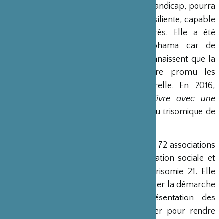
une société où chacun, avec ou sans handicap, pourra
s’affirmer et participer à une société résiliente, capable
de transformer l’adversité en progrès. Elle a été
nommée d’après la ville de Yokohama car de
nombreux membres y vivent et reconnaissent que la
ville de Yokohama a dans l’histoire promu les
échanges et la diversité multiculturelle. En 2016,
l’association a créé la brochure
Vivre avec une
trisomie 21
qui décrit la vie d’un individu trisomique de
sa naissance à leur vie de famille.
Trisomie 21 France
est la fédération des 72 associations
Trisomie 21
qui œuvrent à la participation sociale et
citoyenne des personnes avec une trisomie 21. Elle
s’est donnée pour missions de : favoriser la démarche
d’auto-détermination et d’autoreprésentation des
personnes avec trisomie 21 ; travailler pour rendre