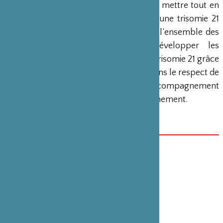
l’environnement inclusif et accessible ; mettre tout en
œuvre pour que les personnes avec une trisomie 21
accèdent et exercent, à liberté égale, l’ensemble des
droits liés à la citoyenneté ; développer les
potentialités de la personne avec une trisomie 21 grâce
à un accompagnement individualisé dans le respect de
son projet ; proposer des modes d’accompagnement
innovants en interaction avec l’environnement.
Edité par Yokohama Project en 2019
DATE(S)
1er janvier 2019
CATÉGORIE
Édition , Handicap