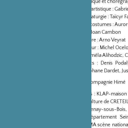
Direction artistique et chorégrap
Collaboration artistique : Gabr
Aide à la dramaturgie : Taïcyr F
Aide pour les costumes : Auror
Composition : Joan Cambon
Création lumière : Arno Veyrat
Regard extérieur : Michel Ocel
Production : Améla Alihodzic, C
Remerciements : Denis Podaly
Dequivre, Stéphane Dardet, Jus
Production : Compagnie Himé
Coproductions : KLAP-maison
arts et de la culture de CRE
/ Ville de Fontenay-sous-Bois, 
soutien du Département Sei
TOULOUSE, MA scène nationale