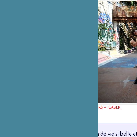
LE MONDE À L’ENVERS - TEASER
Kaori Ito - TJP CDN
Chère enfance,
Chère pulsion de vie si belle e