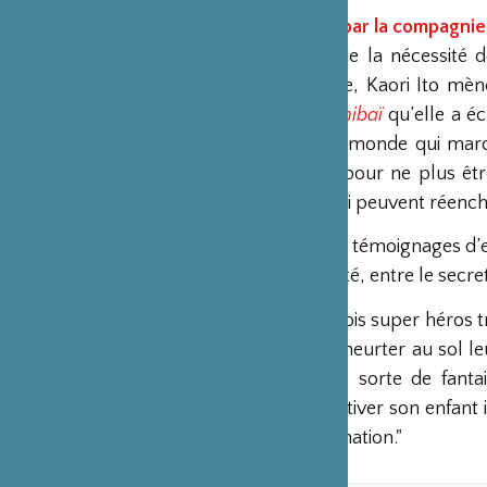
Présentation par la compagnie
"Convaincue de la nécessité d
créativité innée, Kaori Ito mè
théâtre
kamishibaï
qu’elle a éc
l’histoire d’un monde qui marc
place du ciel pour ne plus êtr
des enfants qui peuvent réenc
A partir de ses témoignages d’en
rêve et la réalité, entre le secr
Au plateau, trois super héros t
A force de se heurter au sol l
enfantins, une sorte de fantai
invitation à cultiver son enfant 
et notre imagination."