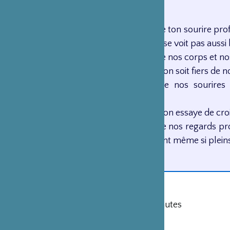
vie.
J’aimerais que ton sourire pr
même s’il ne se voit pas aussi 
J’aimerais que nos corps et no
J’aimerais qu’on soit fiers de 
J’aimerais que nos sourir
d’avance.
J’aimerais qu’on essaye de cr
J’aimerais que nos regards pro
voir clairement même si pleins
Kaori Ito
Genre : Danse
Durée : 40 minutes
De 4 à 150 ans