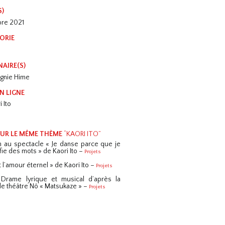
S)
bre 2021
ORIE
NAIRE(S)
gnie Hime
N LIGNE
i Ito
SUR LE MÊME THÈME
“KAORI ITO”
n au spectacle « Je danse parce que je
ie des mots » de Kaori Ito –
Projets
 l’amour éternel » de Kaori Ito –
Projets
Drame lyrique et musical d’après la
de théâtre Nô « Matsukaze » –
Projets