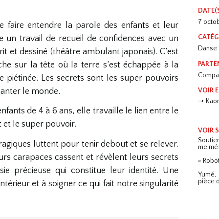
DATE(
7 octo
e faire entendre la parole des enfants et leur
CATÉG
ne un travail de recueil de confidences avec un
Danse
rit et dessiné (théâtre ambulant japonais). C’est
he sur la tête où la terre s’est échappée à la
PARTE
Compa
e piétinée. Les secrets sont les super pouvoirs
hanter le monde.
VOIR E
Kaor
fants de 4 à 6 ans, elle travaille le lien entre le
et et le super pouvoir.
VOIR 
Soutie
ragiques luttent pour tenir debout et se relever.
me méf
eurs carapaces cassent et révèlent leurs secrets
« Robot
sie précieuse qui constitue leur identité. Une
Yumé, 
pièce 
intérieur et à soigner ce qui fait notre singularité