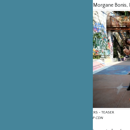
3 Interprètes : Morgane Bonis,
LE MONDE À L'ENVERS - TEASER
PAR
KAORI ITO - TJP CDN