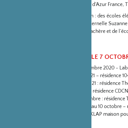
Cannes – Côte d’Azur France, T
Avec le soutien : des écoles él
de l’école maternelle Suzanne
enfants à Lablachère et de l’é
bois.
CRÉATION LE 7 OCTOBR
14 au 18 septembre 2020 - Lab
3 au 15 mai 2021 – résidence 1
17 au 21 mai 2021 : résidence T
5 au 16 juillet – résidence CD
6 au 10 septembre : résidence 
27 septembre au 10 octobre – r
et CREATION KLAP maison pou