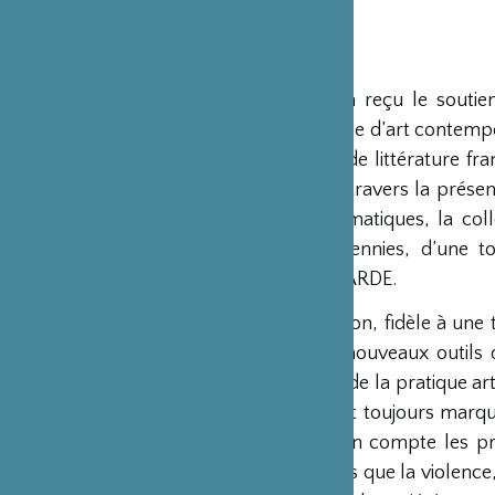
LE LIVRE
Ce livre, qui a reçu le souti
collectionneuse d’art contempo
que très peu de littérature fr
découvrait. A travers la présen
chapitres thématiques, la coll
dernières décennies, d’une t
NOUVELLE GARDE.
Cette génération, fidèle à une 
intégrant de nouveaux outils 
L’importance de la pratique art
savoir-faire est toujours mar
et prennent en compte les pr
nippone, telles que la violence