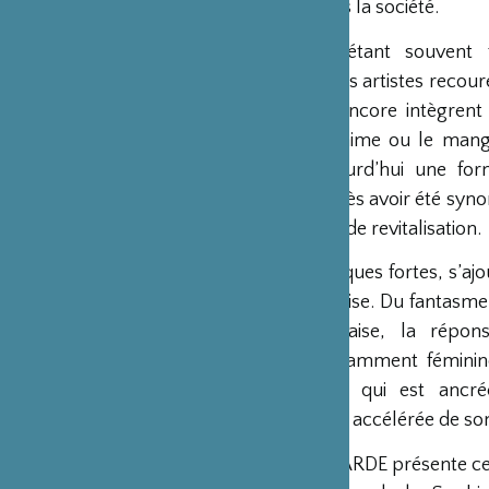
la femme dans la société.
La violence étant souvent
précaution, ces artistes recou
présent, ou encore intègrent
telles que l’anime ou le man
devenue aujourd’hui une for
japonaise. Après avoir été sy
de création et de revitalisation.
A ces thématiques fortes, s’aj
société japonaise. Du fantasme 
femme japonaise, la répons
d’artistes, notamment féminine
d’une société qui est ancré
modernisation accélérée de so
NOUVELLE GARDE présente ces m