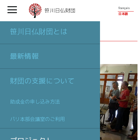
français
日本語
笹川日仏財団とは
プロジェクト
最新情報
財団の支援について
助成金の申し込み方法
パリ本部会議室のご利用