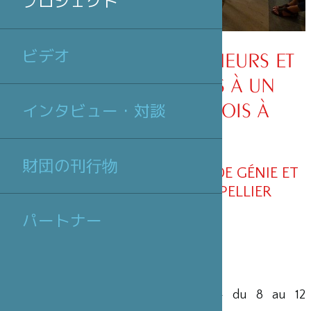
プロジェクト
ビデオ
INVITATION DE CHERCHEURS ET
D’ARTISANS JAPONAIS À UN
COLLOQUE SUR LE BOIS À
インタビュー・対談
MONTPELLIER
財団の刊行物
SYMPOSIUM- LABORATOIRE DE GÉNIE ET
DE MÉCANIQUE DE MONTPELLIER
パートナー
Institut Botanique de Montpellier - du 8 au 12