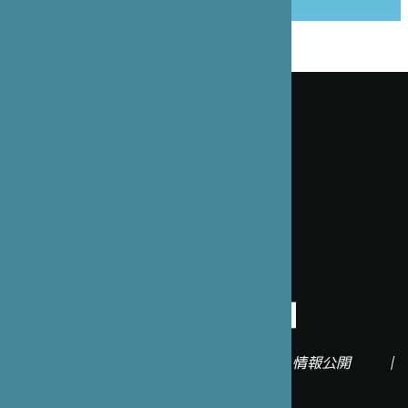
この記事をシェアする
ニュースレターにご登録ください
確
法定通知
|
所在地
|
情報公開
|
プレスルーム
認
す