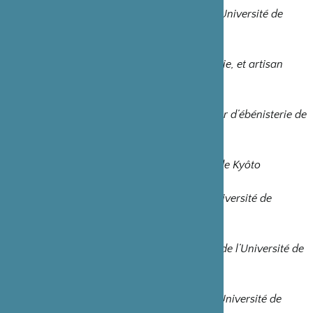
Eiichi Obataya, professeur associé de l’Université de
Tsukuba
Ryosaku Takeda
, professeur d’ébénisterie, et artisan
ébéniste et laqueur de Kyôto
Rieko Takeda
, collaboratrice de l’atelier d’ébénisterie de
Mr Takeda de Kyôto
Masaki Tatenaka
, artisan charpentier de Kyôto
Hiroyuki Yamamoto
, professeur de l’Université de
Nagoya
Mariko Yamasaki
, professeur associée de l’Université de
Nagoya
Misao Yokoyama
, post-doctorante à l’Université de