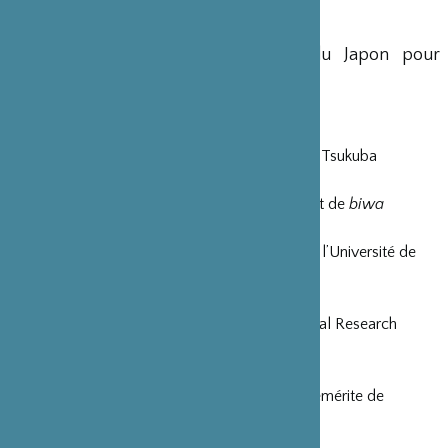
recherche sont importants.
Ainsi, treize Japonais sont venus du Japon pour
participer à l’événement :
Hiroyuki Ayabe
, artisan tourneur
Aoi Hirano
, doctorante de l’Université de Tsukuba
Katsuyoshi Ishida
, musicien et fabriquant de
biwa
Miyuki Matsuo
, assistante professeur de l’Université de
Nagoya
Naoko Matsuyama
, chercheur du National Research
Institute for Cultural Properties, Tôkyô
Kyoko Motegi
, musicologue, professeur émérite de
l’Université de Niigata