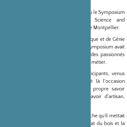
septembre 2014
Du 8 au 12 septembre dernier s’est tenu le Symposium
international
WoodSciCraft
(Wood Science and
Craftsmanship), à l’Institut Botanique de Montpellier.
Organisé par le Laboratoire de Mécanique et de Génie
Civil de
l’Université de Montpellier
, le symposium avait
pour ambition de faire se rencontrer des passionnés
par le bois, quelque soit la discipline, le métier.
Ainsi, pendant une semaine, 130 participants, venus
d’une quinzaine de pays, ont trouvé là l’occasion
d’échanger, chacun à partir de son propre savoir
particulier : savoir de chercheurs, savoir d’artisan,
savoir d’étranger…
Le dialogue s’est avéré d’autant plus riche qu’il mettait
à l’honneur le Japon, pays où l’artisanat du bois et la