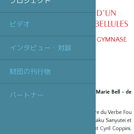
プロジェクト
HISTOIRES TOMBÉES D’UN
ÉVENTAIL ET L’ÎLE AUX LIBELLULES
ビデオ
DU RAKUGO AU THÉÂTRE DU GYMNASE
インタビュー・対談
MARIE BELL
財団の刊行物
Cie Balabolka au théâtre du Gymnase Marie Bell - de
パートナー
septembre à décembre 2014
Après avoir partagé la scène du Théâtre du Verbe Fou
à Avignon, en juillet dernier, avec Ryuraku Sanyutei et
Someta Hayashiya, maîtres japonais, et Cyril Coppini,