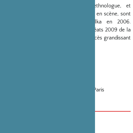
Stéphane Ferrandez, conteur et ethnologue, et
Sandrine Garbuglia, auteur et metteur en scène, sont
les fondateurs de la Cie Balabolka en 2006.
Spécialistes de l’oralité japonaise, lauréats 2009 de la
Villa Kujoyama, ils rencontrent un succès grandissant
au Japon et en Europe.
Infos pratiques
réservation 01 42 46 79 79
Théâtre du Gymnase Marie Bell
38, boulevard Bonne Nouvelle, 75010 Paris
voir le communiqué de presse
開催日／会期
2014年9月1日