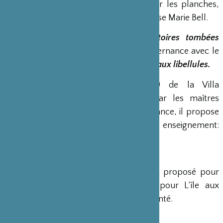
Stéphane Ferrandez
est de retour sur les planches,
cette fois à Paris, au Théâtre du Gymnase Marie Bell.
Stéphane Ferrandez présentera
Histoires tombées
d’un éventail,
tous les samedis, en alternance avec le
spectacle de Rakugo jeune public
L’île aux libellules.
Stéphane Ferrandez, lauréat 2009 de la Villa
Kujoyama à Kyôto, a été formé par les maîtres
japonais de la parole. De retour en France, il propose
un spectacle directement issu de cet enseignement:
Histoires tombées d’un éventail.
Un tarif préférentiel de 10 € vous est proposé pour
Histoires tombées d’un éventail et pour L’île aux
libellules, un tarif de 7 € vous est présenté.
La Cie Balabolka