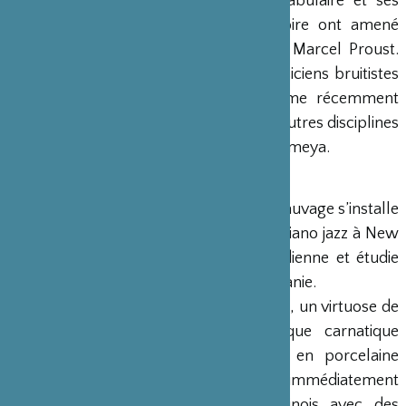
Akutagawa. La richesse de son vocabulaire et ses
réflexions sur le temps et la mémoire ont amené
certains critiques à la rapprocher de Marcel Proust.
Elle conçoit ses lectures avec des musiciens bruitistes
et collabore avec des auteurs comme récemment
avec
Gozo Yoshimasu
et des artistes d’autres disciplines
tel que le metteur en scène Norimizu Ameya.
Tomoko Sauvage
Née à Yokohama, au Japon, Tomoko Sauvage s’installe
à Paris en 2003 après avoir étudié le piano jazz à New
York. Elle s’intéresse à la musique indienne et étudie
l’improvisation de la musique hindoustanie.
En 2006, après un concert de Ganesan, un virtuose de
Jalatharangam instrument de musique carnatique
traditionnel fabriqué avec des bols en porcelaine
rempli d’eau, Tomoko Sauvage a immédiatement
commencé à frapper des bols chinois avec des