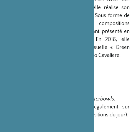
baguettes dans sa cuisine. Bientôt, elle réalise son
propre instrument électro-aquatique. Sous forme de
performances, d’installations et de compositions
musicales, son travail est régulièrement présenté en
Europe, en Asie et en Amérique. En 2016, elle
commence un projet de musique visuelle « Green
Music » en collaboration avec Francesco Cavaliere.
Lieu(x) : Studio
Catégorie : Spectacles vivants
Discipline : Lecture
Achetez vos billets
Tarif : Billet unique pour
Timeless
&
Waterbowls.
10 € / 5€ (Tarif réduit appliqué également sur
présentation du billet d’accès aux expositions du jour).
Public : Tout âge
Durée :
Timeless+
Waterbowls
: 75’