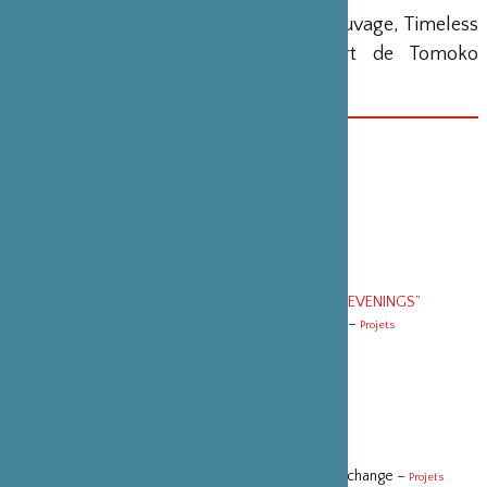
Auteur : Mariko Asabuki et Tomoko Sauvage, Timeless
(lecture-concert), suivi d’un concert de Tomoko
Sauvage
DATE(S)
8 décembre 2017
CATÉGORIE
Spectacle vivant
VOIR SUR LE MÊME THÈME
“PROGRAMME DES 10 EVENINGS”
Evening #3 - Fuyuki Yamakawa et Norimizu Ameya –
Projets
Evening #4 - Ne me réveillez pas –
Projets
Evening #4 -Classroom –
Projets
Evening #5 - Locus Focus –
Projets
Evening #6 - La Broderie de feu –
Projets
Evening #6 - Lorsque l’humidité change, le monde change –
Projets