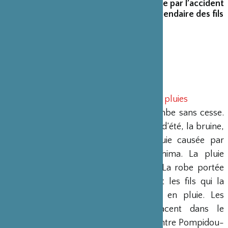
pluie noire sur Hiroshima. La pluie causée par l’accident
de la centrale de Fukushima. La pluie légendaire des fils
à l’époque d’Edo. L
À propos de Timeless - Assortiment de pluies
Dans le roman
Timeless
*, la pluie tombe sans cesse.
La pluie du printemps, celle du début d’été, la bruine,
la pluie noire sur Hiroshima. La pluie causée par
l’accident de la centrale de Fukushima. La pluie
légendaire des fils à l’époque d’Edo. La robe portée
par la mariée peut être décousue et les fils qui la
composent peuvent se transformer en pluie. Les
souvenirs météorologiques s’entrelacent dans le
roman. Cette lecture créée pour le Centre Pompidou-