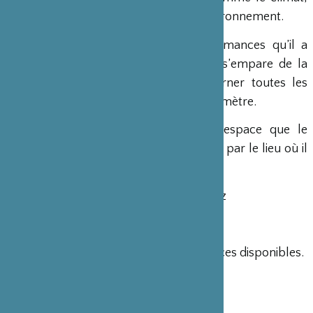
dans un échange intense avec son environnement.
Avec
Locus Focus
– série de performances qu’il a
commencée en 2004 –
Min Tanaka
s’empare de la
météorologie d’un lieu pour en incarner toutes les
variations atmosphériques, tel un baromètre.
Le projet est profondément lié à l’espace que le
danseur investit. Le mouvement, forgé par le lieu où il
se produit, est à chaque fois différent
Lieu : Église des Trinitaires , Ville de Metz
Catégorie : Hors les murs
Discipline : Performance
Tarif : Accès libre dans la limite des places disponibles.
Public : Tout âge
Durée : 40’