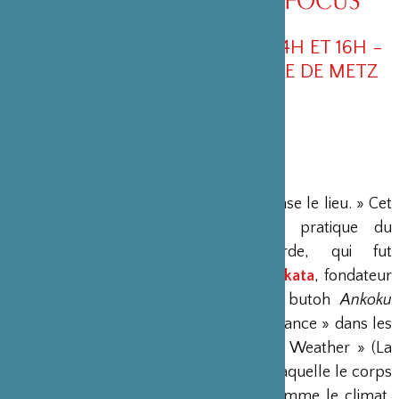
SAMEDI 11 NOVEMBRE 2017 À 14H ET 16H -
ÉGLISE DES TRINITAIRES , VILLE DE METZ
« On ne danse pas dans le lieu, on danse le lieu. » Cet
adage de
Min Tanaka
résume la pratique du
chorégraphe japonais d’avant-garde, qui fut
profondément inspiré par
Tatsumi Hijikata
, fondateur
du mouvement de danse japonaise butoh
Ankoku
Butoh
, avant d’évoluer vers « l’hyperdance » dans les
années 1970. Ce qu’il nomme « Body Weather » (La
météo du corps) est une danse dans laquelle le corps
est en perpétuelle transformation, comme le climat,