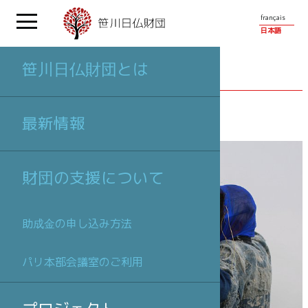
français
日本語
笹川日仏財団とは
プロジェクト
最新情報
財団の支援について
助成金の申し込み方法
パリ本部会議室のご利用