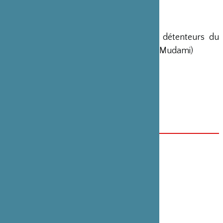
ACHETER LES BILLETS
Tarif : 15 € / 10 €
(Tarif réduit appliqué également aux détenteurs du
billet couplé Est Express ou de la carte Mudami)
En japonais, surtitré en français.
Public : Tout âge
Durée : 70’
Auteur : Norimizu Ameya
開催日／会期
2017年11月10日
カテゴリー
舞台芸術