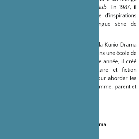
underground célèbre,
Litchi Hikari Club
. En 1987, il
crée la compagnie [M.M.M.], nourrie d’inspirations
cyberpunk d’où découlera une longue série de
performances radicales en galerie.
En 2013, il remporte le 58e prix Kishida Kunio Drama
avec
Blue Sheet
, spectacle présenté dans une école de
Fukushima avec ses écoliers. La même année, il créé
Classroom
entre théâtre documentaire et fiction
interprétée avec sa propre famille, pour aborder les
questions des relations entre mari et femme, parent et
enfant, humain et animal.
Metteur en scène :
Norimizu Ameya
Comédiens :
Kurumi, Korosuke
Assistant à la mise en scène :
Aki Nishijima
Production management :
precog