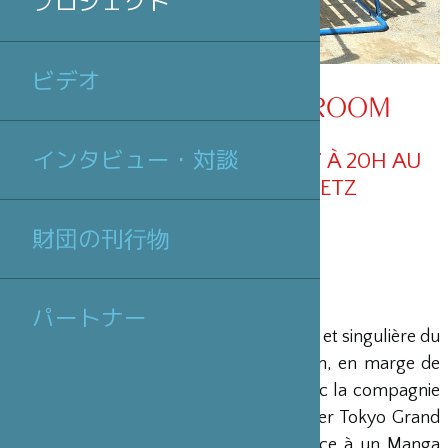
プロジェクト
ビデオ
EVENING #4 -CLASSROOM
インタビュー・対談
VENDREDI 10 NOVEMBRE 2017 À 20H AU
CENTRE POMPIDOU-METZ
財団の刊行物
パートナー
Norimizu Ameya
est une figure radicale et singulière du
théâtre et de la performance au Japon, en marge de
tout courant. Il a d’abord travaillé avec la compagnie
de théâtre de Juro Kara avant de fonder Tokyo Grand
Guignol en 1984, qui a donné naissance à un Manga