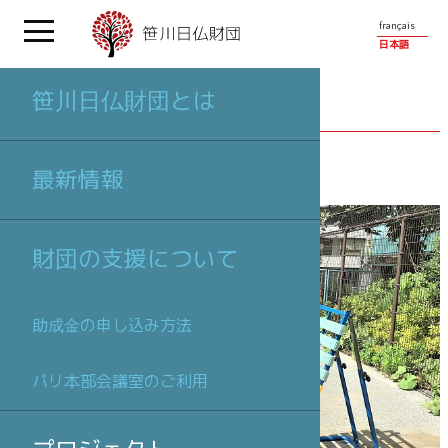
français
日本語
笹川日仏財団とは
プロジェクト
最新情報
財団の支援について
助成金の申し込み方法
パリ本部会議室のご利用