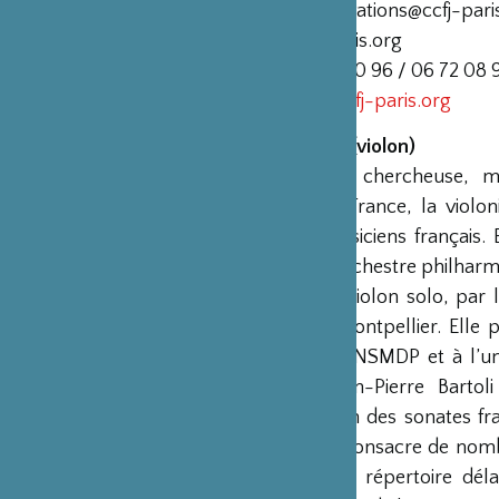
E-mail : reservations@ccfj-pari
infos@ccfj-paris.org
Tél : 09 54 15 10 96 / 06 72 08 
URL :
www.ccfj-paris.org
Cécile KUBIK (violon)
Interprète et chercheuse, m
nationale de France, la violo
parmi les musiciens français.
telles que l’Orchestre philhar
soliste et de violon solo, par
national de Montpellier. Ell
pratique au CNSMDP et à l’un
côtés de Jean-Pierre Bartoli
l’interprétation des sonates f
Cécile Kubik consacre de nom
modernes, au répertoire déla