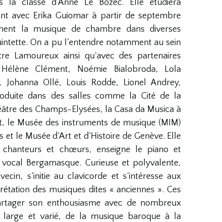
la classe d’Anne Le Bozec. Elle étudiera
ant avec Erika Guiomar à partir de septembre
sément la musique de chambre dans diverses
uintette. On a pu l’entendre notamment au sein
tre Lamoureux ainsi qu’avec des partenaires
Hélène Clément, Noémie Bialobroda, Lola
, Johanna Ollé, Louis Rodde, Lionel Andrey,
roduite dans des salles comme la Cité de la
héâtre des Champs-Elysées, la Casa da Musica à
, le Musée des instruments de musique (MIM)
s et le Musée d’Art et d’Histoire de Genève. Elle
 chanteurs et chœurs, enseigne le piano et
 vocal Bergamasque. Curieuse et polyvalente,
ecin, s’initie au clavicorde et s’intéresse aux
prétation des musiques dites « anciennes ». Ces
 partager son enthousiasme avec de nombreux
 large et varié, de la musique baroque à la