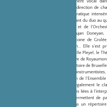
accompagnement vocal dans 
également la direction de ch
2014. Flore pratique inten
formations allant du duo au q
du trio Nuori et de l’Orches
comme Varoujan Doneyan, 
Descours, Antoine de Grolée
Bogdan Varlan… Elle s’est p
Musique, la Salle Pleyel, le T
Porto, l’Abbaye de Royaumont
et le Conservatoire de Bruxelle
accompagne instrumentistes,
chante au sein de l’Ensemble
elle explore également le clav
problématiques liées à l’inter
activités lui permettent de
musiciens dans un répertoire