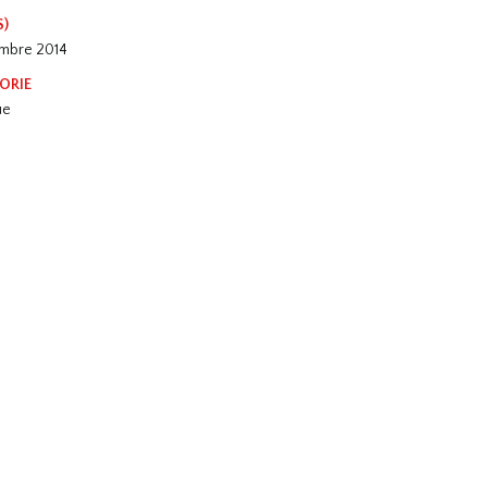
S)
embre 2014
ORIE
ue