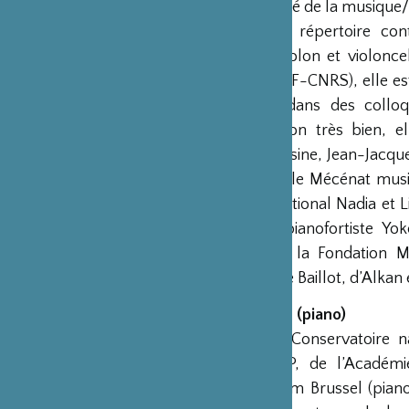
doctorales (Cité de la musique
également le répertoire co
accordéon, violon et violonce
(Sorbonne-BnF-CNRS), elle est 
conférences dans des colloqu
soliste, mention très bien, 
Miroslav Roussine, Jean-Jacque
soutenue par le Mécénat music
Centre international Nadia et 
côtés de la pianofortiste Yo
soutenue par la Fondation M
méconnues de Baillot, d’Alkan e
Flore MERLIN (piano)
Diplômée du Conservatoire n
Paris-CNSMDP, de l’Académie 
Conservatorium Brussel (piano