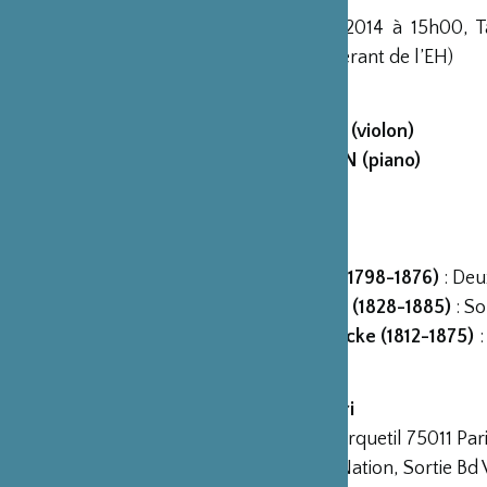
11 novembre 2014 à 15h00, Tari
(Membre adhérant de l’EH)
Musiciens :
Cécile KUBIK (violon)
Flore MERLIN (piano)
Programme
Henri Bertini (1798-1876)
: Deu
Adolphe Blanc (1828-1885)
: So
Berthold Damcke (1812-1875)
:
43
Espace Hattori
10, passage Turquetil 75011 Par
(Métro/RER : Nation, Sortie Bd V