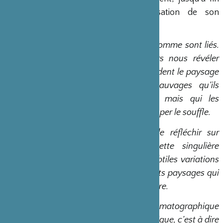
octobre, au Japon pour la réalisation de son
documentaire.
Au Japon, l’environnement et l’homme sont liés.
Ce rapport au monde va alors nous révéler
comment les Japonais appréhendent le paysage
et la nature. Ces espaces sauvages qu’ils
respectent et qu’ils craignent mais qui les
fascinent par leurs beautés à couper le souffle.
Il paraît donc indispensable de réfléchir sur
notre propre milieu selon cette singulière
perception du monde, où les subtiles variations
climatiques dessinent d’étonnants paysages qui
conditionnent notre manière d’être.
Il s’agira d’une recherche cinématographique
par une pratique phénoménologique, c’est à dire