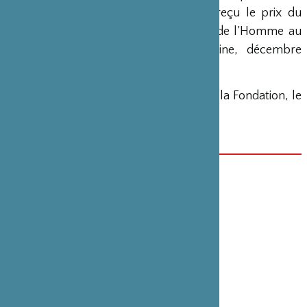
documentaire de 52 minutes, qui a reçu le prix du
meilleur documentaire sur les Droits de l’Homme au
Festival International de Kiev, Ukraine, décembre
2008.
En 2012, il a réalisé, avec le soutien de la Fondation, le
film
Espaces intercalaires
.
DATE(S)
1er octobre 2014
CATÉGORIE
Documentaire
PARTENAIRE(S)
AAA Production