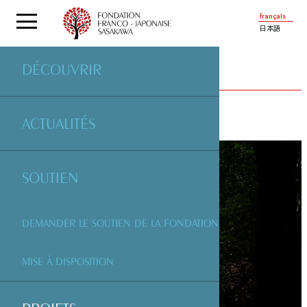
français
日本語
DÉCOUVRIR
PROJETS
SOUTENUS PAR LA FONDATION
ACTUALITÉS
SOUTIEN
DEMANDER LE SOUTIEN DE LA FONDATION
MISE À DISPOSITION