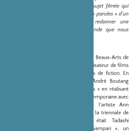
par l’expérience sensorielle du sujet filmée qui
nous réapprendra à écouter les « paroles » d’un
paysage endémique afin de redonner une
visibilité et du sens à un monde que nous
croyons vide et silencieux.
Damien Faure
Damien Faure
, diplômé de l’Ecole des Beaux-Arts de
St Etienne, DNSP 1993, est auteur-réalisateur de films
documentaires et de courts-métrages de fiction. En
2005-2006, il travaille avec Pierre-André Boutang
pour l’émission culturelle « Métropolis » en réalisant
plusieurs modules sur la création contemporaine avec
entre autres un documentaire sur l’artiste Ann
Hamilton à la Maison Rouge puis sur la triennale de
Yokohama dont le commissaire était Tadashi
Kawamata. En 2008, il réalise « Sampari », un