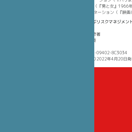
第10章 ジレンマ（『男と女』1966
第11章 コーディネーション（『映画に
フランス映画に学ぶリスクマネジメン
人生の岐路と決断
亀井克之・杉原賢彦著
四六判上製／278頁
2,300円+税
ISBN／978-4-623-09402-8C3034
ミネルヴァ書房
より2022年4月20日発