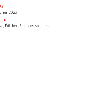
S)
vrier 2023
GORIE
 , Édition , Sciences sociales