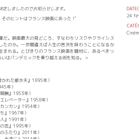
が決定しましたのでお知らせします。
DATE(
24 fé
そのヒントはフランス映画にあった !”
CATÉ
Cinéma
宝庫だ。映画最大の見どころ、すなわちリスクやクライシス
したのか。一歩間違えば人生の苦渋を味わうことになるか
生まれる。とびきりのフランス映画を題材に、あるべきリ
いはパンデミックを乗り越える術を知る。 »
かれた散水夫』1895年）
45年）
報酬』1953年）
エレベーター』1958年）
カンカン』1954年）
ち』1967年）
人』1991年）
の恋』1995年）
のふたり』2011年）
、永遠に』2014年）