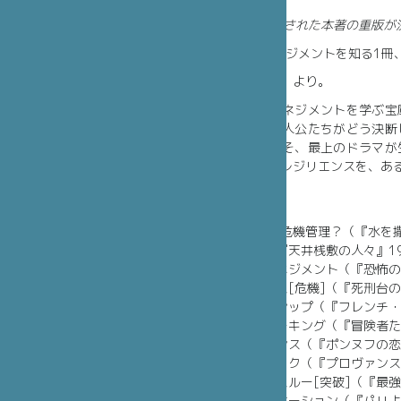
2022年4月に出版された本著の重版
“人生のリスクマネジメントを知る1冊、
表紙カバー「そで」より。
« 映画はリスクマネジメントを学ぶ
が生じたとき、主人公たちがどう決断
もしれない瞬間こそ、最上のドラマが
ーダーシップを、レジリエンスを、ある
【目次】
まえがき
序章 なぜ映画で危機管理？（『水を撒
第1章 リスク（『天井桟敷の人々』19
第2章 リスクマネジメント（『恐怖の
第3章 クライシス[危機]（『死刑台の
第4章 リーダーシップ（『フレンチ・
第5章 リスクテーキング（『冒険者た
第6章 レジリエンス（『ポンヌフの恋
第7章 パンデミック（『プロヴァンス
第8章 ブレイクスルー[突破]（『最強
第9章 コミュニケーション（『パリよ