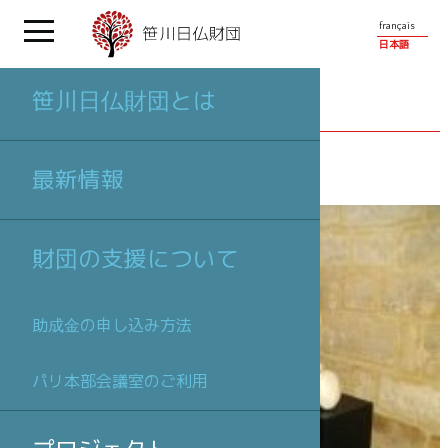
français
日本語
笹川日仏財団とは
プロジェクト
最新情報
財団の支援について
助成金の申し込み方法
パリ本部会議室のご利用