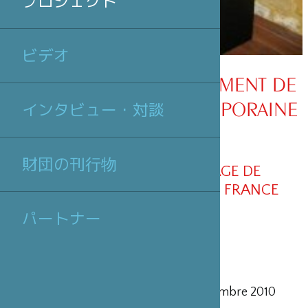
プロジェクト
ビデオ
TERRITOIRES EN MOUVEMENT DE
LA CÉRAMIQUE CONTEMPORAINE
インタビュー・対談
JAPON/FRANCE
財団の刊行物
SOUS LE HAUT PATRONAGE DE
L’AMBASSADE DU JAPON EN FRANCE
パートナー
Espace Bertin Poirée - Du 6 au 18 septembre 2010