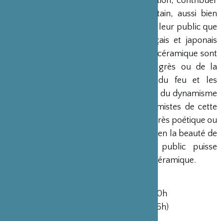
L’Association entend, par cette exposition, contribuer
à ce qui sera un enrichissement certain, aussi bien
pour les rapports des céramistes et de leur public que
pour les échanges des artistes français et japonais
entre eux. Les éléments de la création céramique sont
la terre, c’est-à-dire l’originalité du grès ou de la
porcelaine, mais aussi le mystère du feu et les
différentes sensibilités de l’émaillage et du dynamisme
de la forme. Les regards des 19 céramistes de cette
exposition sont à chaque fois un style, très poétique ou
parfois très technique ; ils expliquent bien la beauté de
la terre. Nous souhaitons que le public puisse
apprécier et connaitre le monde de la céramique.
Exposition du 6 au 18 septembre 2010
Lundi 12h à 20h mardi-vendredi 10h à 20h
Samedi 10h à 18h30 (sauf le 18 jusqu’à 16h)