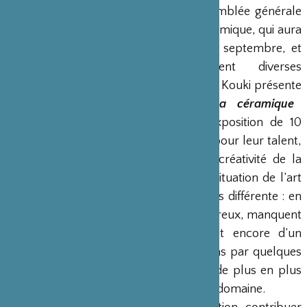
Suivant l’initiative du comité de l’Assemblée générale
de l’Académie Internationale de la céramique, qui aura
lieu cette année à Paris, du 13 au 16 septembre, et
autour de laquelle s’organisent diverses
manifestations, l’Association culturelle Kouki présente
«
Territoires en mouvement de la céramique
contemporaine : Japon/France
»
, exposition de 10
artistes japonais et 9 français retenus pour leur talent,
représentatifs de la vitalité et de la créativité de la
céramique japonaise et française. La situation de l’art
céramique dans nos deux pays est très différente : en
France, le public est encore peu nombreux, manquent
de références historiques et il s’agit encore d’un
marché étroit maintenu à bout de bras par quelques
galeries courageuses, bien qu’il y ait de plus en plus
d’artistes français intéressants dans ce domaine.