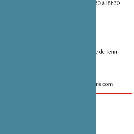
Conférence : 11 septembre 2010 de 10h30 à 18h30
A l’Espace Culturel Bertin Poirée
8-12 rue Bertin Poirée 75001 Paris
Pour informations et réservation
Espace Culturel Bertin Poirée
Association Culturelle Franco-Japonaise de Tenri
8-12 rue Bertin Poirée
75001 Paris
Tel : 01 44 76 06 06
www.tenri-paris.com
/ ecbp@tenri-paris.com
開催日／会期
2010年9月1日
カテゴリー
展示