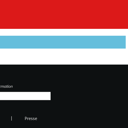
ormation
Valider
|
Presse