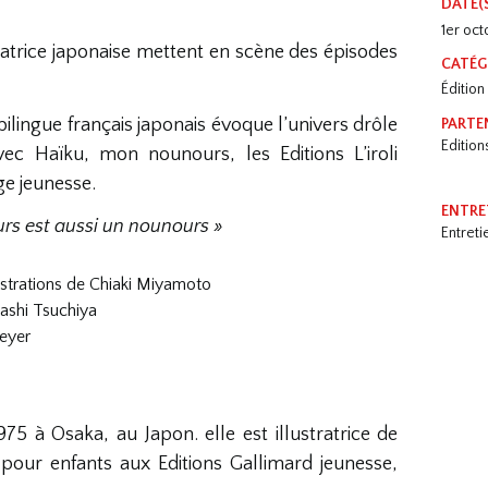
DATE(
1er oc
tratrice japonaise mettent en scène des épisodes
CATÉG
Édition
 bilingue français japonais évoque l’univers drôle
PARTE
Editions
ec Haïku, mon nounours, les Editions L’iroli
e jeunesse.
ENTRE
rs est aussi un nounours »
Entret
lustrations de Chiaki Miyamoto
sashi Tsuchiya
eyer
75 à Osaka, au Japon. elle est illustratrice de
 pour enfants aux Editions Gallimard jeunesse,