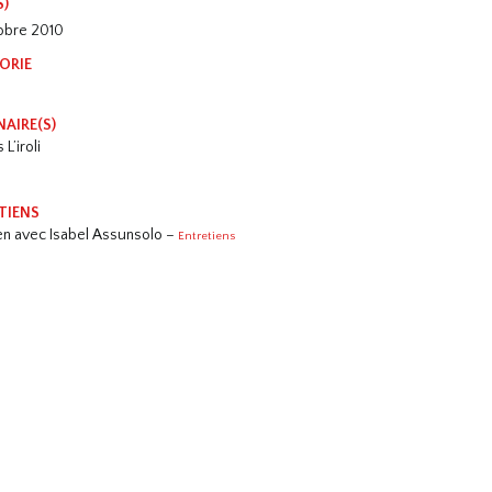
S)
tobre 2010
ORIE
NAIRE(S)
 L’iroli
TIENS
ien avec Isabel Assunsolo –
Entretiens