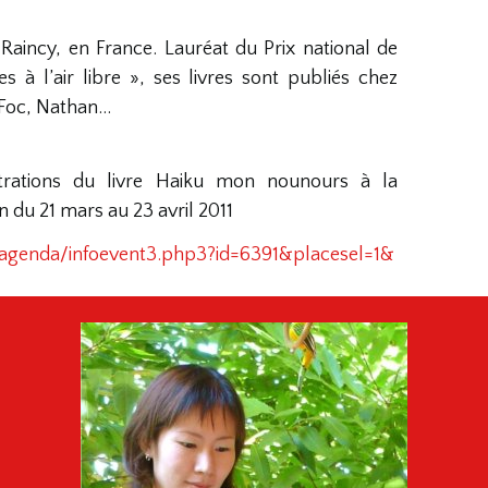
Raincy, en France. Lauréat du Prix national de
 à l’air libre », ses livres sont publiés chez
t Foc, Nathan…
ustrations du livre Haiku mon nounours à la
 du 21 mars au 23 avril 2011
agenda/infoevent3.php3?id=6391&placesel=1&