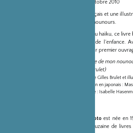
Parution en octobre 2010
Un poète français et une illus
de la vie d’un nounours.
Dans l’esprit du haïku, ce livre
et émouvant de l’enfance. Av
présentent leur premier ouvrag
« l’ombre de mon nounou
(Gilles Brulet)
Textes de Gilles Brulet et il
Traduction en japonais : Ma
Maquette : Isabelle Hasenm
Les auteurs
Chiaki Miyamoto
est née en 19
plus d’une douzaine de livres