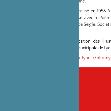
Milan, Sarbacane.
Gilles Brulet
est né en 1958 à 
poésie jeunesse avec « Poèmes
Hachette, Epi de Seigle, Soc e
A voir : Exposition des ill
Bibliothèque municipale de Lyon
http://php.bm-lyon.fr/phpmy