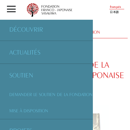
français
日本語
DÉCOUVRIR
ÉDITION
| OUVRAGES ÉDITÉS PAR LA FONDATION
ACTUALITÉS
15E ANNIVERSAIRE DE LA
FONDATION FRANCO-JAPONAISE
SOUTIEN
SASAKAWA
DEMANDER LE SOUTIEN DE LA FONDATION
MISE À DISPOSITION