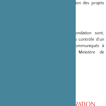
en charge le montage et la gestion des projets
émanant du Japon.
COMPTES
Les comptes annuels de la Fondation sont,
conformément à la loi, soumis au contrôle d’un
commissaire aux comptes et communiqués à
différents ministères, dont le Ministère de
l’Intérieur, son ministère de tutelle.
CONSEIL D’ADMINISTRATION