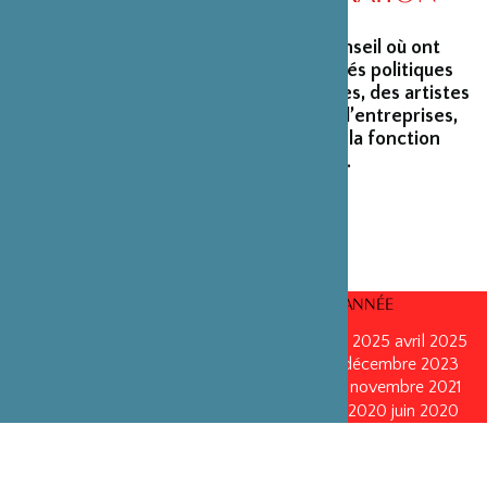
La Fondation peut s’enorgueillir d’un conseil où ont
siégé et siègent encore des personnalités politiques
marquantes, des créateurs et architectes, des artistes
du monde du spectacle, des capitaines d’entreprises,
ainsi que des personnalités émérites de la fonction
publique ou de la recherche scientifique.
CONSEILS D’ADMINISTRATION PAR ANNÉE
mars 2026
mars 2026
octobre 2025
octobre 2025
avril 2025
décembre 2024
décembre 2024
mai 2024
décembre 2023
avril 2023
octobre 2022
mai 2022
mai 2022
novembre 2021
novembre 2021
mai 2021
octobre 2020
juin 2020
juin 2020
octobre 2019
octobre 2019
avril 2019
octobre 2018
avril 2018
octobre 2017
octobre 2017
avril 2016
avril 2016
octobre 2015
octobre 2015
janvier 2015
octobre 2014
septembre 2013
avril 2013