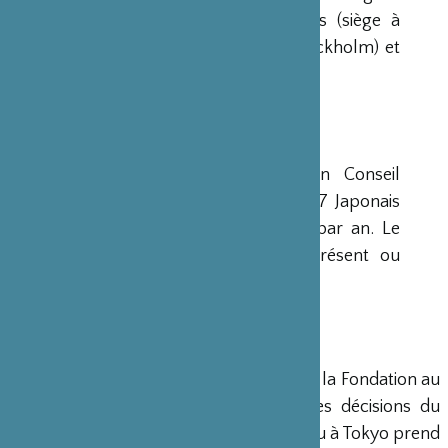
avaient déjà été créées aux Etats-Unis (siège à
New-York), en Scandinavie (siège à Stockholm) et
en Grande-Bretagne (siège à Londres).
CONSEIL D’ADMINISTRATION
La Fondation est administrée par un Conseil
d’Administration de 15 membres, dont 7 Japonais
et 8 Français, qui se réunit deux fois par an. Le
Ministre français de la Culture est présent ou
représenté au sein de ce Conseil.
DIRECTION
Un Directeur Général gère et dirige la Fondation au
siège de Paris, en accord avec les décisions du
Conseil d’Administration. Un bureau à Tokyo prend