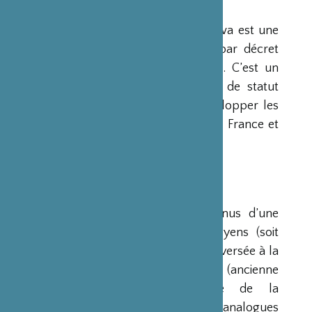
PRÉSENTATION
La Fondation Franco-Japonaise Sasakawa est une
fondation reconnue d’utilité publique par décret
du Premier Ministre du 23 mars 1990. C’est un
organisme privé, sans but lucratif et de statut
français, qui a pour mission de « développer les
relations culturelles et d’amitié entre la France et
le Japon ».
RESSOURCES
Ses ressources proviennent des revenus d’une
dotation initiale de trois milliards de yens (soit
environ 20 millions d’euros à l’époque) versée à la
France par la Fondation Nippon (ancienne
Fondation de l’Industrie Japonaise de la
Construction Navale). Des institutions analogues