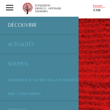
français
日本語
DÉCOUVRIR
ACTUALITÉS
SOUTIEN
DEMANDER LE SOUTIEN DE LA FONDATION
MISE À DISPOSITION