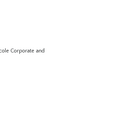
icole Corporate and
ネラル（代表）
ク文化省代表委員