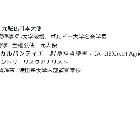
• 元駐仏日本大使
副理事長
•大学教授、ボルドー大学名誉学長
幹事
• 全権公使、元大使
・カルパンティエ
•
財務担当理事
• CA-CIB(Crédit Agr
Bank)カントリーリスクアナリスト
当理事
• 津田塾大学内部監査室長
富永 典子
• 日仏経済交流委員会（CEFJ）デレゲ・ジェ
ール=アンリオン
• 宗教文化財研究所事務局長
マン=トマ
• 作家
ン
• フランス文化省代表、オリンピック・パラリンピッ
大学名誉教授・特任教授、星薬科大学名誉教授・元学長