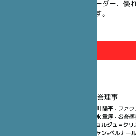
ト、企業リーダー、優
思っています。
理事会
名誉理事
笹川 陽平
•
ファウ
冨永 重厚
•
名誉理
ジョルジュ＝クリ
ジャン=ベルナー