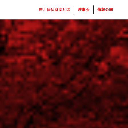
笹川日仏財団とは
理事会
情報公開