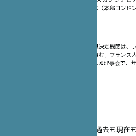
シントン）、スカンジナビ
ム）、イギリス（本部ロンド
ています。
理事会
財団の最高意思決定機関は、
その代理人を含む、フランス人
名から構成される理事会で、年
理事には、過去も現在