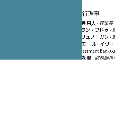
執行理事
木寺 昌人
•
理事長
アラン・ブドゥ
•
ブリュノ・ガン
•
ピエール=イヴ
Investment 
木森 隆
•
財務副担
理事
カルパンティエ・
エディット・ドベ
オリビエ・ジェル
フランソワ・ロラ
中西 友子
• 東京