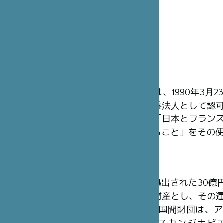
概 要
笹川日仏財団は、1990年3月
フランスの公益法人として認
利の組織で、「日本とフラン
係を発展させること」をその
財 源
日本財団から拠出された30億円（
ラン）を基本財産とし、その
ます。同様の2国間財団は、