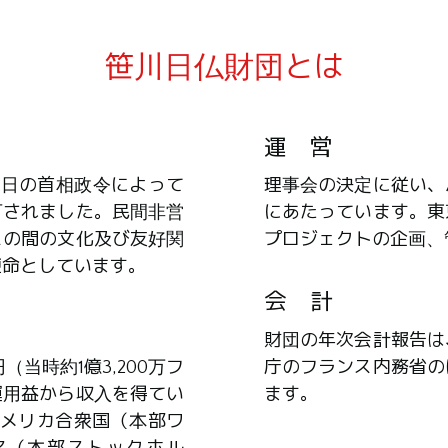
笹川日仏財団とは
運 営
23日の首相政令によって
理事会の決定に従い、
可されました。民間非営
にあたっています。東
スの間の文化及び友好関
プロジェクトの企画、
使命としています。
会 計
財団の年次会計報告は
当時約1億3,200万フ
庁のフランス内務省の
運用益から収入を得てい
ます。
アメリカ合衆国（本部ワ