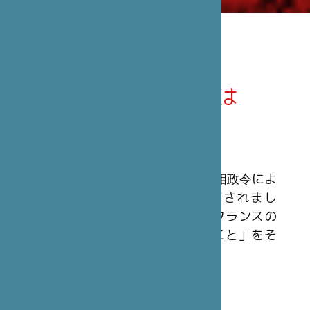
笹川日仏財団とは
概 要
笹川日仏財団は、1990年3月23日の首相政令によ
ってフランスの公益法人として認可されまし
た。民間非営利の組織で、「日本とフランスの
間の文化及び友好関係を発展させること」をそ
の使命としています。
財 源