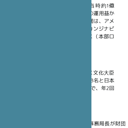
日本財団から拠出された30億円（当時約1億
3,200万フラン）を基本財産とし、その運用益か
ら収入を得ています。同様の2国間財団は、アメ
リカ合衆国（本部ワシントン）、スカンジナビ
ア（本部ストックホルム）、イギリス（本部ロ
ンドン）においても設立されています。
理事会
財団の最高意思決定機関は、フランス文化大臣
またはその代理人を含む、フランス人8名と日本
人7名の計15 名から構成される理事会で、年2回
開催されます。
運 営
理事会の決定に従い、パリ本部事務局長が財団