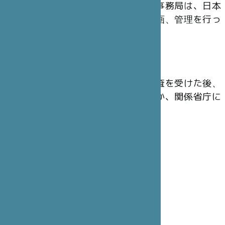
の運営にあたっています。東京事務局は、日本
から出されたプロジェクトの企画、管理を行っ
ています。
会 計
財団の年次会計報告は、法定監査を受けた後、
主務官庁のフランス内務省のほか、関係省庁に
提出されています。
理事会