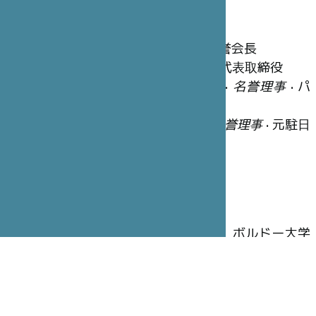
名誉理事
笹川 陽平
•
ファウンダー
• 日本財団名誉会長
冨永 重厚
•
名誉理事長
• STICジャポン代表取締役
ジョルジュ＝クリスチャン・シャゾ
•
名誉理事
• パ
リ・サンジョゼフ病院グループ会長
ジャン=ベルナール・ウーヴリユー
•
名誉理事
• 元駐日
フランス大使
執行理事
木寺 昌人
•
理事長
• 元駐仏日本大使
アラン・ブドゥ
•
副理事長
•大学教授、ボルドー大学
名誉学長
ブリュノ・ガン
•
幹事
• 全権公使、元大使
ピエール=イヴ・カルパンティエ
•
財務担当理事
• CA-
CIB(Crédit Agricole Corporate and Investment Bank)カ