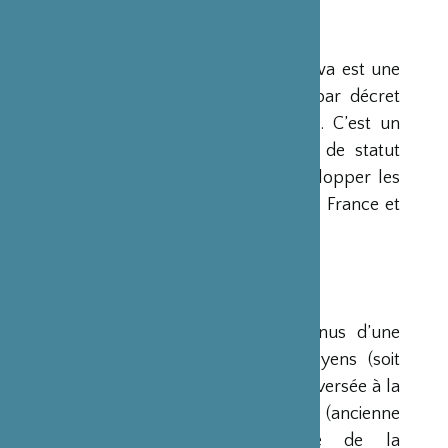
PRÉSENTATION
La Fondation Franco-Japonaise Sasakawa est une
fondation reconnue d’utilité publique par décret
du Premier Ministre du 23 mars 1990. C’est un
organisme privé, sans but lucratif et de statut
français, qui a pour mission de « développer les
relations culturelles et d’amitié entre la France et
le Japon ».
RESSOURCES
Ses ressources proviennent des revenus d’une
dotation initiale de trois milliards de yens (soit
environ 20 millions d’euros à l’époque) versée à la
France par la Fondation Nippon (ancienne
Fondation de l’Industrie Japonaise de la