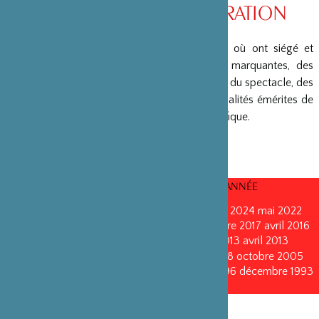
CONSEIL D’ADMINISTRATION
La Fondation peut s’enorgueillir d’un conseil où ont siégé et
siègent encore des personnalités politiques marquantes, des
créateurs et architectes, des artistes du monde du spectacle, des
capitaines d’entreprises, ainsi que des personnalités émérites de
la fonction publique ou de la recherche scientifique.
CONSEILS D’ADMINISTRATION PAR ANNÉE
mars 2026
octobre 2025
décembre 2024
mai 2022
novembre 2021
juin 2020
octobre 2019
octobre 2017
avril 2016
octobre 2015
octobre 2014
septembre 2013
avril 2013
octobre 2011
mai 2011
juin 2010
octobre 2008
octobre 2005
novembre 2002
novembre 1999
décembre 1996
décembre 1993
décembre 1990