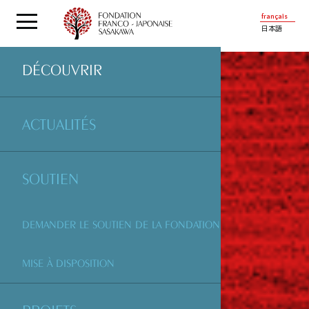
français
日本語
DÉCOUVRIR
ACTUALITÉS
SOUTIEN
DEMANDER LE SOUTIEN DE LA FONDATION
MISE À DISPOSITION