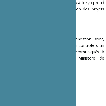
Conseil d’Administration. Un bureau à Tokyo prend
en charge le montage et la gestion des projets
émanant du Japon.
COMPTES
Les comptes annuels de la Fondation sont,
conformément à la loi, soumis au contrôle d’un
commissaire aux comptes et communiqués à
différents ministères, dont le Ministère de
l’Intérieur, son ministère de tutelle.