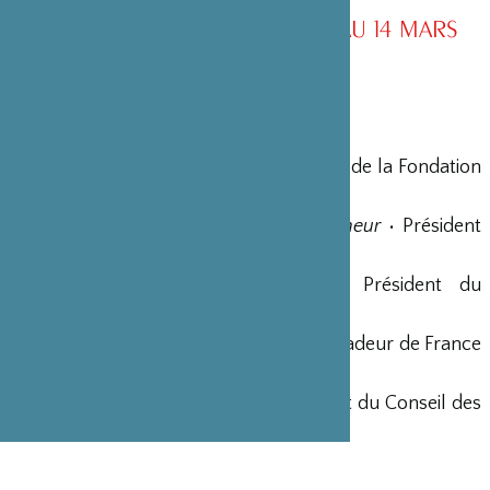
CONSEIL D’ADMINISTRATION AU 14 MARS
2026
MEMBRES D’HONNEUR
Yohei Sasakawa
•
Fondateur
• Président de la Fondation
Nippon
Shigeatsu Tominaga
•
Président d’Honneur
• Président
Fondateur de la société STIC Japon
Georges-Christian Chazot
• Ancien Président du
Groupe Hospitalier Saint-Joseph
Jean-Bernard Ouvrieu
• Ancien Ambassadeur de France
au Japon
Masatoshi Watanabe
• Ancien Président du Conseil des
Trustees de la Fondation Pasteur Japon