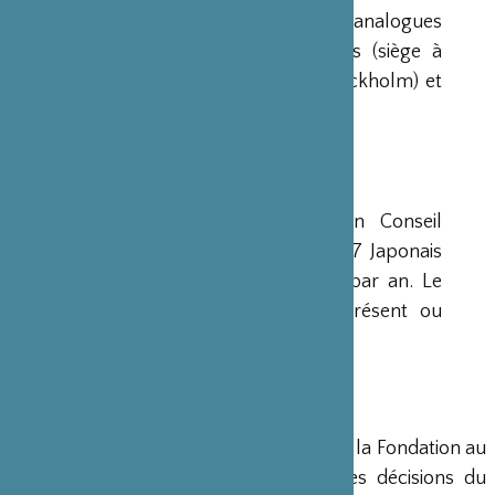
Construction Navale). Des institutions analogues
avaient déjà été créées aux Etats-Unis (siège à
New-York), en Scandinavie (siège à Stockholm) et
en Grande-Bretagne (siège à Londres).
CONSEIL D’ADMINISTRATION
La Fondation est administrée par un Conseil
d’Administration de 15 membres, dont 7 Japonais
et 8 Français, qui se réunit deux fois par an. Le
Ministre français de la Culture est présent ou
représenté au sein de ce Conseil.
DIRECTION
Un Directeur Général gère et dirige la Fondation au
siège de Paris, en accord avec les décisions du