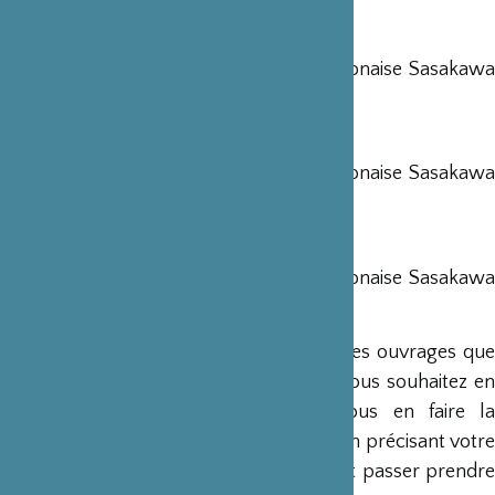
Le Japon d’aujourd’hui Tome 1
Conférences de la Fondation Franco-Japonaise Sasakawa
1994-1995-1996
Le Japon d’aujourd’hui Tome 2
Conférences de la Fondation Franco-Japonaise Sasakawa
1997-1998-1999
Le Japon d’aujourd’hui Tome 3
Conférences de la Fondation Franco-Japonaise Sasakawa
2001-2002-2003
Il nous reste quelques exemplaires de ces ouvrages que
nous serons heureux de vous offrir. Si vous souhaitez en
recevoir un exemplaire, merci de nous en faire la
demande par email
siegeparis@ffjs.org
, en précisant votre
adresse postale. Vous pouvez également passer prendre