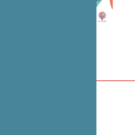
Rapport d’activité 2016|2017
2 versions : française et japonaise
Dos collé 21 x 24
Publié par la Fondation en 2018
Épuisé
ANNÉE
2018