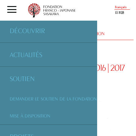
français
日本語
DÉCOUVRIR
ÉDITION
| OUVRAGES ÉDITÉS PAR LA FONDATION
ACTUALITÉS
RAPPORT D’ACTIVITÉ 2016|2017
SOUTIEN
DEMANDER LE SOUTIEN DE LA FONDATION
MISE À DISPOSITION