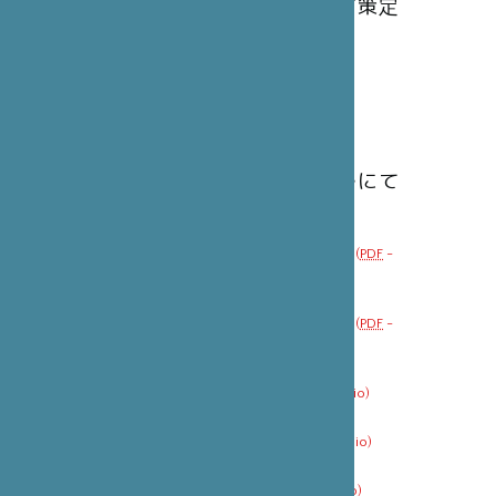
催された第44回理事会にて策定
されました。
倫理憲章
(
PDF
-
130.5 kio
)
活動報告書
活動報告書はPDFファイルにて
ダウンロードいただけます。
2年間の活動報告 2016-2017
(
PDF
-
8.1 Mio
)
3年間の活動報告 2013-2015
(
PDF
-
8.6 Mio
)
15年間の活動報告
(
PDF
-
6.4 Mio
)
５年間の活動報告
(
PDF
-
4.6 Mio
)
2年間の活動報告
(
PDF
-
2.5 Mio
)