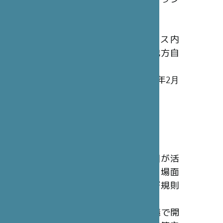
定款はPDFファイルにてダウン
ロードいただけます。
1.定款（2007年1月21日修正）
2. 2010年1月28日付フランス内
務・海外県・海外領土・地方自
治体大臣書簡
3. 定款修正を承認する2010年2月
19日付フランス共和国官報
定款
(
PDF
-
154.2 kio
)
倫理憲章
倫理憲章の目的は、当財団が活
動するにあたり、あらゆる場面
で準拠すべき諸原則および規則
を制定することです。
2011年5月23日にテレビ会議で開