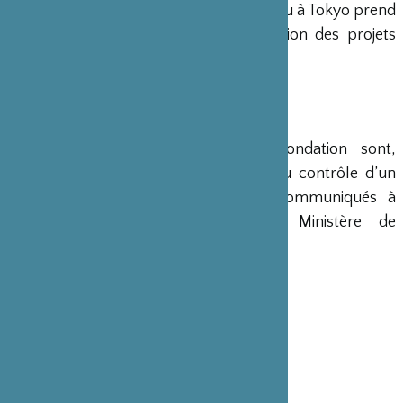
Conseil d’Administration. Un bureau à Tokyo prend
en charge le montage et la gestion des projets
émanant du Japon.
COMPTES
Les comptes annuels de la Fondation sont,
conformément à la loi, soumis au contrôle d’un
commissaire aux comptes et communiqués à
différents ministères, dont le Ministère de
l’Intérieur, son ministère de tutelle.