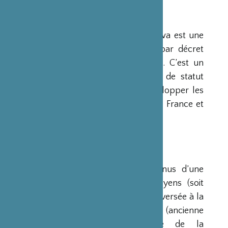
PRÉSENTATION
La Fondation Franco-Japonaise Sasakawa est une
fondation reconnue d’utilité publique par décret
du Premier Ministre du 23 mars 1990. C’est un
organisme privé, sans but lucratif et de statut
français, qui a pour mission de « développer les
relations culturelles et d’amitié entre la France et
le Japon ».
RESSOURCES
Ses ressources proviennent des revenus d’une
dotation initiale de trois milliards de yens (soit
environ 20 millions d’euros à l’époque) versée à la
France par la Fondation Nippon (ancienne
Fondation de l’Industrie Japonaise de la