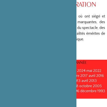
CONSEIL D’ADMINISTRATION
La Fondation peut s’enorgueillir d’un conseil où ont siégé et
siègent encore des personnalités politiques marquantes, des
créateurs et architectes, des artistes du monde du spectacle, des
capitaines d’entreprises, ainsi que des personnalités émérites de
la fonction publique ou de la recherche scientifique.
CONSEILS D’ADMINISTRATION PAR ANNÉE
mars 2026
octobre 2025
décembre 2024
mai 2022
novembre 2021
juin 2020
octobre 2019
octobre 2017
avril 2016
octobre 2015
octobre 2014
septembre 2013
avril 2013
octobre 2011
mai 2011
juin 2010
octobre 2008
octobre 2005
novembre 2002
novembre 1999
décembre 1996
décembre 1993
décembre 1990