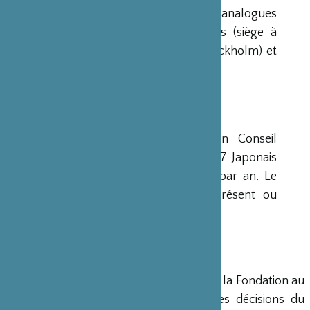
Construction Navale). Des institutions analogues
avaient déjà été créées aux Etats-Unis (siège à
New-York), en Scandinavie (siège à Stockholm) et
en Grande-Bretagne (siège à Londres).
CONSEIL D’ADMINISTRATION
La Fondation est administrée par un Conseil
d’Administration de 15 membres, dont 7 Japonais
et 8 Français, qui se réunit deux fois par an. Le
Ministre français de la Culture est présent ou
représenté au sein de ce Conseil.
DIRECTION
Un Directeur Général gère et dirige la Fondation au
siège de Paris, en accord avec les décisions du