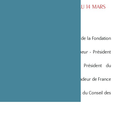
CONSEIL D’ADMINISTRATION AU 14 MARS
2026
MEMBRES D’HONNEUR
Yohei Sasakawa
•
Fondateur
• Président de la Fondation
Nippon
Shigeatsu Tominaga
•
Président d’Honneur
• Président
Fondateur de la société STIC Japon
Georges-Christian Chazot
• Ancien Président du
Groupe Hospitalier Saint-Joseph
Jean-Bernard Ouvrieu
• Ancien Ambassadeur de France
au Japon
Masatoshi Watanabe
• Ancien Président du Conseil des
Trustees de la Fondation Pasteur Japon