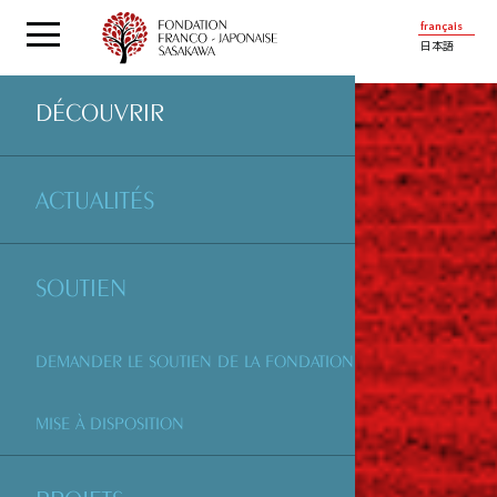
français
日本語
DÉCOUVRIR
ACTUALITÉS
SOUTIEN
DEMANDER LE SOUTIEN DE LA FONDATION
MISE À DISPOSITION