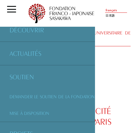
français
日本語
DÉCOUVRIR
PARTENAIRES
| MAISON DU JAPON CITÉ UNIVERSITAIRE DE
PARIS
ACTUALITÉS
SOUTIEN
DEMANDER LE SOUTIEN DE LA FONDATION
MAISON DU JAPON CITÉ
MISE À DISPOSITION
UNIVERSITAIRE DE PARIS