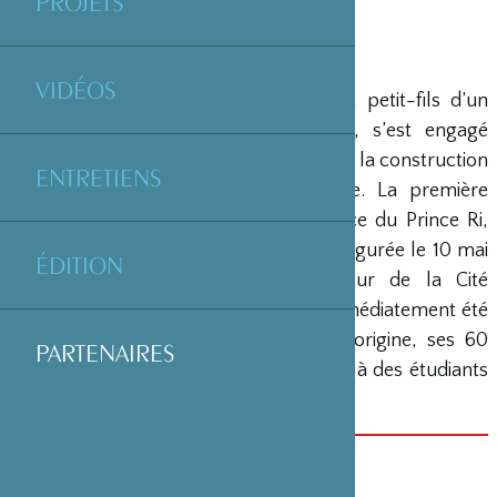
PROJETS
VIDÉOS
Le 9 février 1927, Jirohachi SATSUMA, petit-fils d’un
riche commerçant japonais de filage, s’est engagé
auprès de l’Université de Paris à financer la construction
ENTRETIENS
d’un bâtiment à la Cité internationale. La première
pierre a été posée en 1927 en présence du Prince Ri,
beau-frère de l’empereur Hirohito. Inaugurée le 10 mai
ÉDITION
1929 par André HONNORAT, créateur de la Cité
internationale, la Maison du Japon a immédiatement été
ouverte à ses premiers résidents. A l’origine, ses 60
PARTENAIRES
chambres étaient destinées en majorité à des étudiants
japonais méritants.
SITE INTERNET