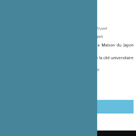
http://www.ciup.fr/maison-du-japon/
PARTENARIAT(S)
Représentation de Nô à Paris avec Chitoshi Matsuki
(13 juin)
Séléction de courts métrages japonais
(20 novembre 2017)
La Fondation soutien les activités artistiques de la Maison du Japon
(CIUP) en 2015
(13 février 2015)
Concerts du dimanche matin à la Maison du Japon de la cité universitaire
(15 octobre 2013)
Exposition « Au-delà des clichés 2012 »
(15 février 2012)
PARTAGER CET ARTICLE