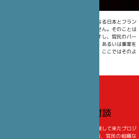
笹川日仏財団は息の長い交流や出会いからなる日本とフラン
スのヒューマンアドベンチャーに他なりません。そのことは
理事やスタッフの構成にも反映されていますし、官民のパー
トナーたちと長年かけて結んできた堅い絆、あるいは事業を
実施する人たちの多様性にも現れています。ここではそのよ
うな人たちについてご紹介します。
インタビュー・対談
笹川日仏財団は、公益活動の一環として支援して来たプロジ
ェクトを通じ、アーティスト、事業発案者、官民の組織な