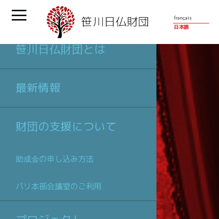
français
日本語
笹川日仏財団とは
最新情報
財団の支援について
助成金の申し込み方法
パリ本部会議室のご利用