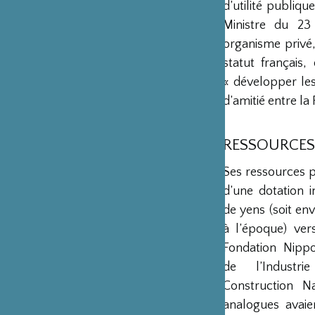
d’utilité publiq
Ministre du 23
organisme privé,
statut français
« développer les 
d’amitié entre la 
RESSOURCES
Ses ressources 
d’une dotation in
de yens (soit env
à l’époque) ver
Fondation Nipp
de l’Industr
Construction Na
analogues avaie