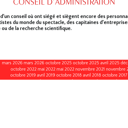
CONSEIL D’ADMINISTRATION
 d’un conseil où ont siégé et siègent encore des personna
tistes du monde du spectacle, des capitaines d’entreprise
 ou de la recherche scientifique.
mars 2026
mars 2026
octobre 2025
octobre 2025
avril 2025
déc
octobre 2022
mai 2022
mai 2022
novembre 2021
novembre 
octobre 2019
avril 2019
octobre 2018
avril 2018
octobre 2017
janvier 2015
octobre 2014
septembre 2013
avril 2013
avril 2013
octobre 2008
octobre 2008
octobre 2005
octobre 2005
no
décembre 1996
décembre 1996
décembre 1993