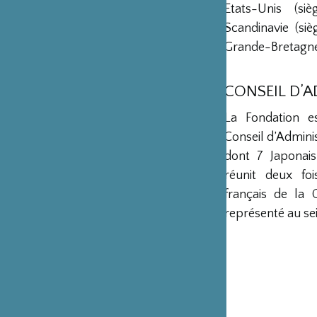
Etats-Unis (s
Scandinavie (si
Grande-Bretagne 
CONSEIL D’
La Fondation e
Conseil d’Admini
dont 7 Japonais
réunit deux fo
français de la 
représenté au sei