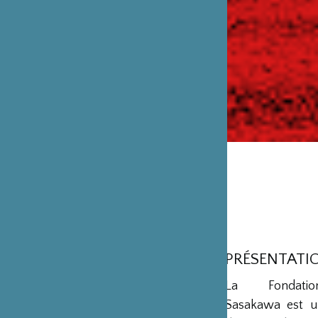
PRÉSENTATI
La Fondation
Sasakawa est u