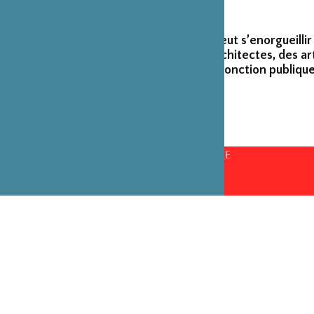
La Fondation peut s’enorgueillir
créateurs et architectes, des ar
émérites de la fonction publique
CONSEILS D’ADMINISTRATION PAR ANNÉE