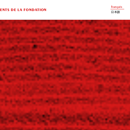
français
NTS DE LA FONDATION
日本語