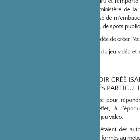
Après avoir concouru et remporté l
Beaux-Arts et du ministère de la C
entreprise a proposé de m’embaucher
l’image de synthèse, de spots publici
Progressivement, l’idée de créer l’éc
Isart Digital, l’école du jeu vidéo e
ans !
POURQUOI AVOIR CRÉÉ ISA
DES DIFFICULTÉS PARTICULI
L’école a été fondée pour répondr
recrutement. En effet, à l’époque
notamment dans le jeu vidéo.
Les professionnels étaient des aut
jeunes parfaitement formés au métie