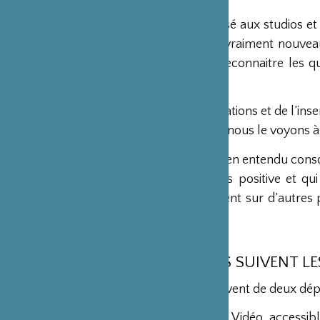
Nous avons proposé aux studios et e
alternance. C’était vraiment nouveau
faire connaitre et reconnaitre les qu
formations.
La qualité des formations et de l’ins
en France. L’avenir, nous le voyons à 
Nous souhaitons bien entendu consol
une expérience très positive et qu
travaillons également sur d’autres 
parler.
QUELS CURSUS SUIVENT LES 
Les formations relèvent de deux dé
Le département Jeu Vidéo, accessib