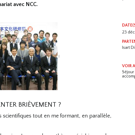
nariat avec NCC.
DATE(
23 dé
PARTE
Isart Di
VOIR A
Séjou
accomp
NTER BRIÈVEMENT ?
 scientifiques tout en me formant, en parallèle,