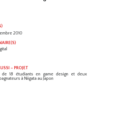
S)
cembre 2010
NAIRE(S)
gital
USSI – PROJET
r de 18 étudiants en game design et deux
agnateurs à Niigata au Japon