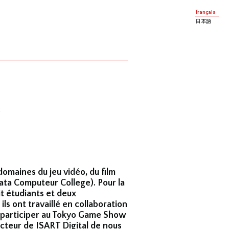
français
日本語
E
domaines du jeu vidéo, du film
ata Computeur College). Pour la
t étudiants et deux
ls ont travaillé en collaboration
r participer au Tokyo Game Show
ecteur de ISART Digital de nous