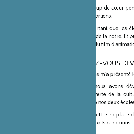
C’est d’abord un coup de cœur pers
partager avec les Isartiens.
Il me semble important que les élè
culture, à l’opposé de la notre. Et 
dans les domaines du film d’animatio
COMMENT AVEZ-VOUS DÉVE
Une de mes relations m’a présenté l
Progressivement, nous avons dév
l’écoute, la découverte de la cult
naturellement entre nos deux écoles
L’objectif était de mettre en place
formes : séjours, projets communs…