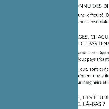
AVEZ-VOUS CONNU DES DIF
Je n’ai ressenti aucune difficulté. 
construire quelque chose ensemble
QUELS AVANTAGES, CHACUN 
NCC, TIRENT DE CE PARTEN
Pour NCC comme pour Isart Digital, 
Japon et la France, deux pays très at
Les élèves, quant à eux, sont curi
cultures. C’est assurément une val
tout pour nourrir leur imaginaire et l
CHAQUE ANNÉE, DES ÉTUDI
LE PROGRAMME, LÀ-BAS ?