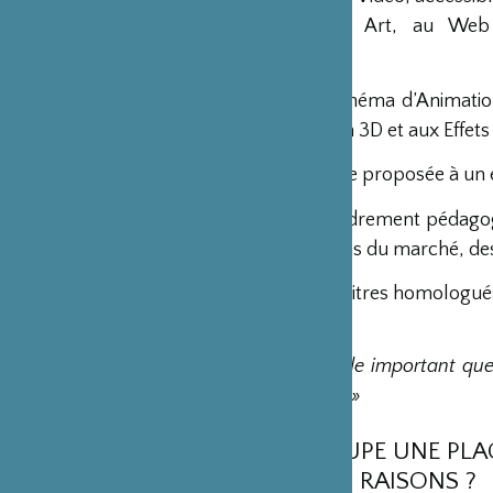
Design, au Game Art, au Web
Programmation.
Le département Cinéma d’Animation
Cinéma d’Animation 3D et aux Effets
Une Prépa peut être proposée à un élè
Les cours et l’encadrement pédagog
au fait des évolutions du marché, de
L’école délivre des titres homologués
au RNCP.
« Il me semble important que 
autre culture »
LE JAPON OCCUPE UNE PLACE
POUR QUELLES RAISONS ?