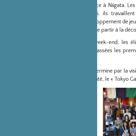
Le séjour commence à Niigata. Les 
matin. L’après-midi, ils travaill
communs de développement de jeu. 
de leur permettre de partir à la déc
Enfin, durant un week-end, les élè
famille japonaise. Passées les pre
cette expérience !
La fin du séjour se termine par la vi
mondialement réputé, le « Tokyo Ga