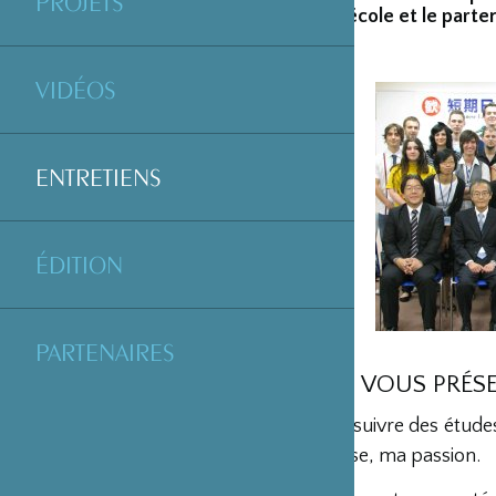
PROJETS
présenter son école et le parte
VIDÉOS
ENTRETIENS
ÉDITION
PARTENAIRES
POUVEZ-VOUS VOUS PRÉSE
J’ai commencé par suivre des études
à l’image de synthèse, ma passion.