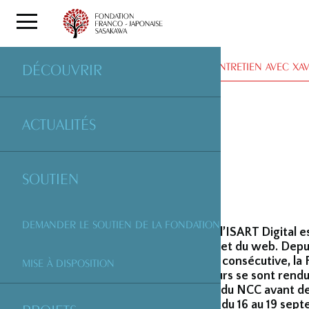
ENTRETIENS
| ENTRETIEN AVEC XAV
DÉCOUVRIR
ACTUALITÉS
SOUTIEN
DEMANDER LE SOUTIEN DE LA FONDATION
Créée en 2001, l’ISART Digital e
d’animation 3D et du web. Depui
seconde année consécutive, la 
MISE À DISPOSITION
accompagnateurs se sont rendus a
avec les élèves du NCC avant d
qui se déroulait du 16 au 19 se