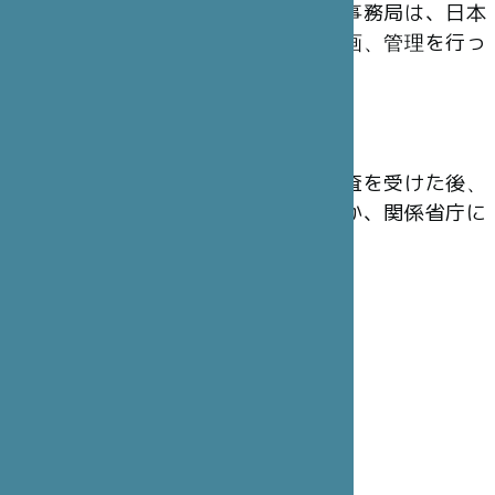
の運営にあたっています。東京事務局は、日本
から出されたプロジェクトの企画、管理を行っ
ています。
会 計
財団の年次会計報告は、法定監査を受けた後、
主務官庁のフランス内務省のほか、関係省庁に
提出されています。
理事会