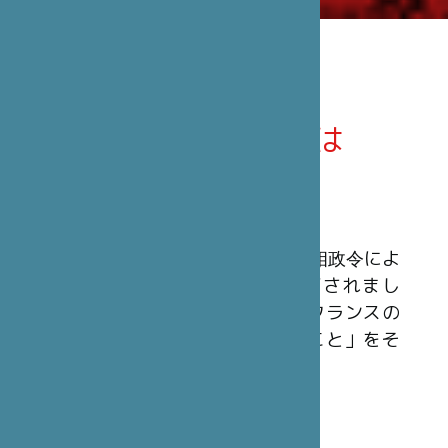
笹川日仏財団とは
概 要
笹川日仏財団は、1990年3月23日の首相政令によ
ってフランスの公益法人として認可されまし
た。民間非営利の組織で、「日本とフランスの
間の文化及び友好関係を発展させること」をそ
の使命としています。
財 源