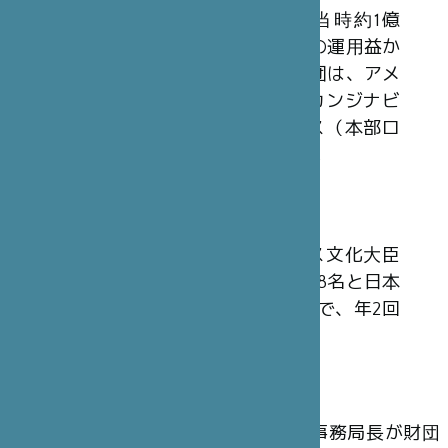
日本財団から拠出された30億円（当時約1億
3,200万フラン）を基本財産とし、その運用益か
ら収入を得ています。同様の2国間財団は、アメ
リカ合衆国（本部ワシントン）、スカンジナビ
ア（本部ストックホルム）、イギリス（本部ロ
ンドン）においても設立されています。
理事会
財団の最高意思決定機関は、フランス文化大臣
またはその代理人を含む、フランス人8名と日本
人7名の計15 名から構成される理事会で、年2回
開催されます。
運 営
理事会の決定に従い、パリ本部事務局長が財団