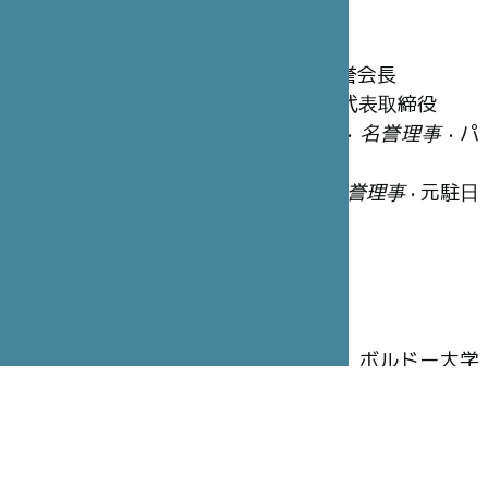
名誉理事
笹川 陽平
•
ファウンダー
• 日本財団名誉会長
冨永 重厚
•
名誉理事長
• STICジャポン代表取締役
ジョルジュ＝クリスチャン・シャゾ
•
名誉理事
• パ
リ・サンジョゼフ病院グループ会長
ジャン=ベルナール・ウーヴリユー
•
名誉理事
• 元駐日
フランス大使
執行理事
木寺 昌人
•
理事長
• 元駐仏日本大使
アラン・ブドゥ
•
副理事長
•大学教授、ボルドー大学
名誉学長
ブリュノ・ガン
•
幹事
• 全権公使、元大使
ピエール=イヴ・カルパンティエ
•
財務担当理事
• CA-
CIB(Crédit Agricole Corporate and Investment Bank)カ