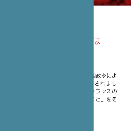
笹川日仏財団とは
概 要
笹川日仏財団は、1990年3月23日の首相政令によ
ってフランスの公益法人として認可されまし
た。民間非営利の組織で、「日本とフランスの
間の文化及び友好関係を発展させること」をそ
の使命としています。
財 源