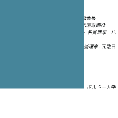
名誉理事
笹川 陽平
•
ファウンダー
• 日本財団名誉会長
冨永 重厚
•
名誉理事長
• STICジャポン代表取締役
ジョルジュ＝クリスチャン・シャゾ
•
名誉理事
• パ
リ・サンジョゼフ病院グループ会長
ジャン=ベルナール・ウーヴリユー
•
名誉理事
• 元駐日
フランス大使
執行理事
木寺 昌人
•
理事長
• 元駐仏日本大使
アラン・ブドゥ
•
副理事長
•大学教授、ボルドー大学
名誉学長
ブリュノ・ガン
•
幹事
• 全権公使、元大使
ピエール=イヴ・カルパンティエ
•
財務担当理事
• CA-
CIB(Crédit Agricole Corporate and Investment Bank)カ