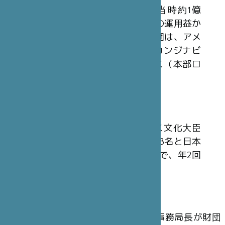
日本財団から拠出された30億円（当時約1億
3,200万フラン）を基本財産とし、その運用益か
ら収入を得ています。同様の2国間財団は、アメ
リカ合衆国（本部ワシントン）、スカンジナビ
ア（本部ストックホルム）、イギリス（本部ロ
ンドン）においても設立されています。
理事会
財団の最高意思決定機関は、フランス文化大臣
またはその代理人を含む、フランス人8名と日本
人7名の計15 名から構成される理事会で、年2回
開催されます。
運 営
理事会の決定に従い、パリ本部事務局長が財団