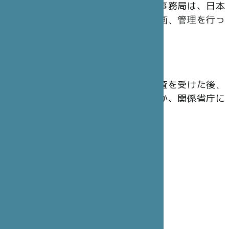
の運営にあたっています。東京事務局は、日本
から出されたプロジェクトの企画、管理を行っ
ています。
会 計
財団の年次会計報告は、法定監査を受けた後、
主務官庁のフランス内務省のほか、関係省庁に
提出されています。
理事会