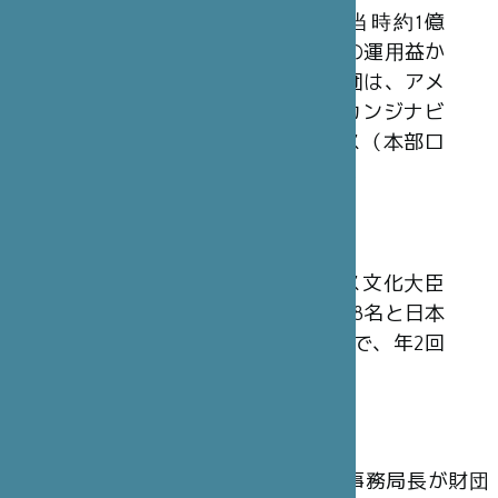
日本財団から拠出された30億円（当時約1億
3,200万フラン）を基本財産とし、その運用益か
ら収入を得ています。同様の2国間財団は、アメ
リカ合衆国（本部ワシントン）、スカンジナビ
ア（本部ストックホルム）、イギリス（本部ロ
ンドン）においても設立されています。
理事会
財団の最高意思決定機関は、フランス文化大臣
またはその代理人を含む、フランス人8名と日本
人7名の計15 名から構成される理事会で、年2回
開催されます。
運 営
理事会の決定に従い、パリ本部事務局長が財団