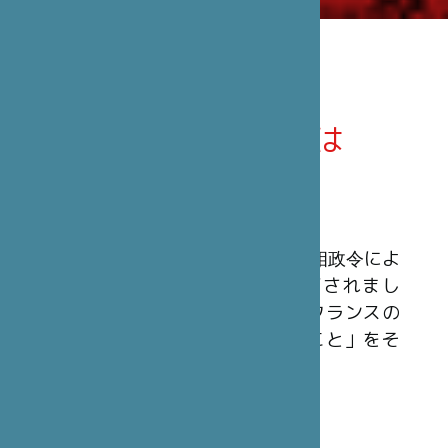
笹川日仏財団とは
概 要
笹川日仏財団は、1990年3月23日の首相政令によ
ってフランスの公益法人として認可されまし
た。民間非営利の組織で、「日本とフランスの
間の文化及び友好関係を発展させること」をそ
の使命としています。
財 源