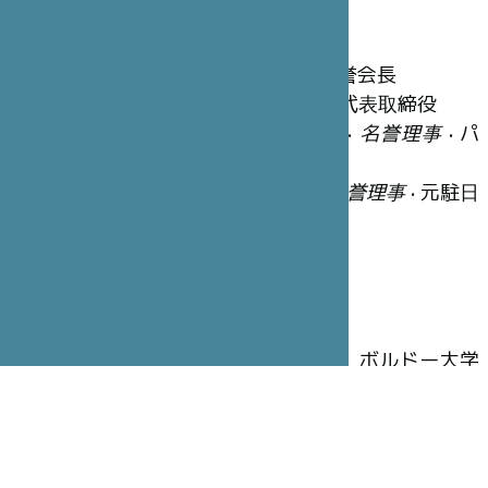
名誉理事
笹川 陽平
•
ファウンダー
• 日本財団名誉会長
冨永 重厚
•
名誉理事長
• STICジャポン代表取締役
ジョルジュ＝クリスチャン・シャゾ
•
名誉理事
• パ
リ・サンジョゼフ病院グループ会長
ジャン=ベルナール・ウーヴリユー
•
名誉理事
• 元駐日
フランス大使
執行理事
木寺 昌人
•
理事長
• 元駐仏日本大使
アラン・ブドゥ
•
副理事長
•大学教授、ボルドー大学
名誉学長
ブリュノ・ガン
•
幹事
• 全権公使、元大使
ピエール=イヴ・カルパンティエ
•
財務担当理事
• CA-
CIB(Crédit Agricole Corporate and Investment Bank)カ