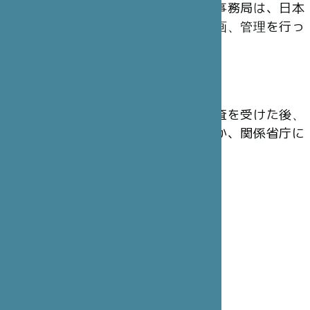
の運営にあたっています。東京事務局は、日本
から出されたプロジェクトの企画、管理を行っ
ています。
会 計
財団の年次会計報告は、法定監査を受けた後、
主務官庁のフランス内務省のほか、関係省庁に
提出されています。
理事会